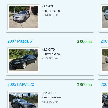
•
2.0 dCi
•
Употребяван
• 261 000 км
2007 Mazda 6
200
3 000 лв
•
2.0 CiTD
•
Употребяван
• 179 000 км
2005 BMW 320
200
3 900 лв
•
320d E91
•
Употребяван
• 278 000 км