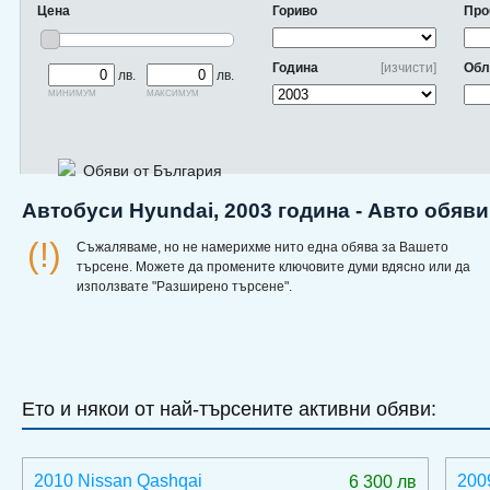
Цена
Гориво
Про
Година
[изчисти]
Обл
лв.
лв.
минимум
максимум
Обяви от България
Автобуси Hyundai, 2003 година - Авто обяв
(!)
Съжаляваме, но не намерихме нито една обява за Вашето
търсене. Можете да промените ключовите думи вдясно или да
използвате "Разширено търсене".
Ето и някои от най-търсените активни обяви:
2010 Nissan Qashqai
200
6 300 лв