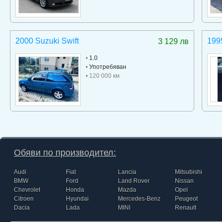
2000 Suzuki Swift
199
3 129 лв
•
1.0
•
Употребяван
• 120 000 км
Обяви по производител:
Audi
Fiat
Lancia
Mitsubishi
BMW
Ford
Land Rover
Nissan
Chevrolet
Honda
Mazda
Opel
Citroen
Hyundai
Mercedes-Benz
Peugeot
Dacia
Lada
MINI
Renault