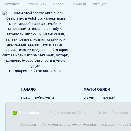
АутоХоп:
Автомобили
Мотори
Камиони
Автобуси
По-добрият сайт за авто обяви!
НАЧАЛО
МАЛКИ ОБЯВИ
търси
|
публикувай
услуги
|
авточасти
Нова Обява
Редактиране на Обява
Вход за Автокъщи
Автобуси
Авто обяви за автобуси Hyundai, произведени през 