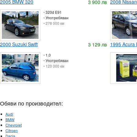
2005 BMW 320
2008 Nissan
3 900 лв
•
320d E91
•
Употребяван
• 278 000 км
2000 Suzuki Swift
1995 Acura
3 129 лв
•
1.0
•
Употребяван
• 120 000 км
Обяви по производител:
Audi
BMW
Chevrolet
Citroen
Dacia