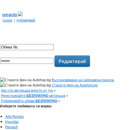
НАЧАЛО
търси
|
публикувай
Редактирай
Възтановяване на забравена парола
Станете фен на Autohop.bg
Ако сте автокъща влезте от тук
»
Регистрирайте
БЕЗПЛАТНО
автокъща
»
Публикувайте обяви
БЕЗПЛАТНО
»
Изберете любимата си марка:
Alfa Romeo
Hyundai
Renault