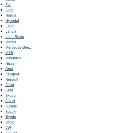
Fiat
Ford
Honda
Hyundai
Lada
Lancia
Land Rover
Mazda
Mercedes-Benz
MINI
Mitsubishi
Nissan
Opel
Peugeot
Renault
Saab
Seat
Skoda
Smart
Subaru
Suzuki
Toyota
Volvo
VW
Всички »