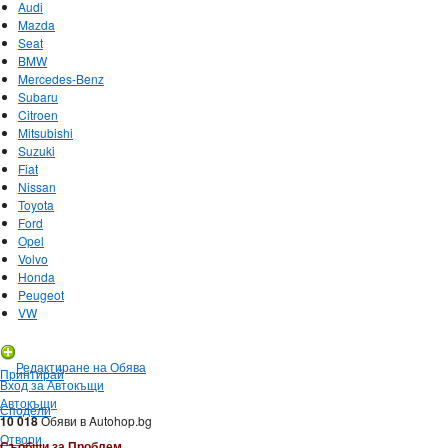
Audi
Mazda
Seat
BMW
Mercedes-Benz
Subaru
Citroen
Mitsubishi
Suzuki
Fiat
Nissan
Toyota
Ford
Opel
Volvo
Honda
Peugeot
VW
Нова Обява
Редактиране на Обява
Принтирай
Вход за Автокъщи
Автокъщи
Сподели
10 018
Обяви в Autohop.bg
Отвори
Съобщи за Проблем