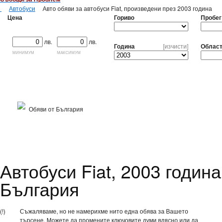
Автобуси
Авто обяви за автобуси Fiat, произведени през 2003 година
Цена
Гориво
Пробег
лв.
лв.
Година
[изчисти]
Облас
минимум
максимум
Обяви от България
Автобуси Fiat, 2003 година
България
(!)
Съжаляваме, но не намерихме нито една обява за Вашето
търсене. Можете да промените ключовите думи вдясно или да