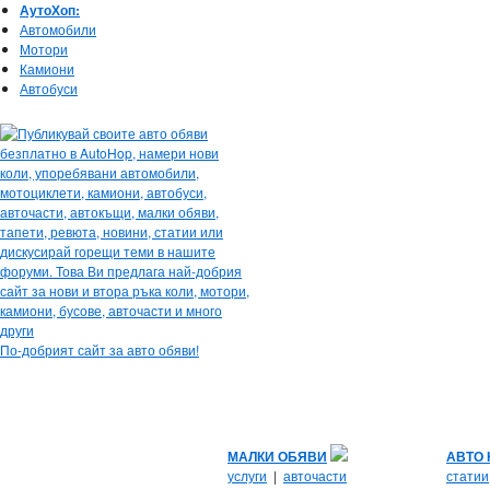
АутоХоп:
Автомобили
Мотори
Камиони
Автобуси
По-добрият сайт за авто обяви!
МАЛКИ ОБЯВИ
АВТО
услуги
|
авточасти
статии