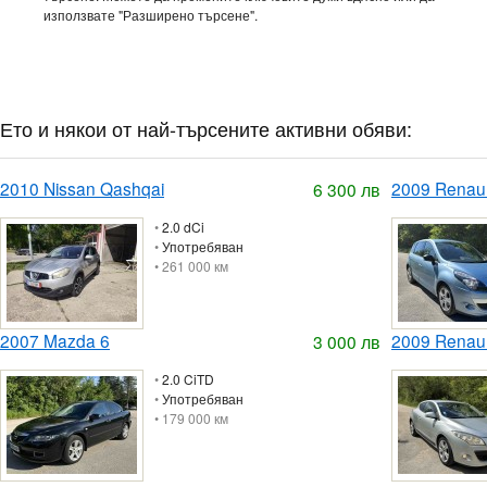
използвате "Разширено търсене".
Ето и някои от най-търсените активни обяви:
2010 Nissan Qashqai
2009 Renaul
6 300 лв
•
2.0 dCi
•
Употребяван
• 261 000 км
2007 Mazda 6
2009 Renau
3 000 лв
•
2.0 CiTD
•
Употребяван
• 179 000 км