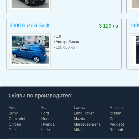
2000 Suzuki Swift
199
3 129 лв
•
1.0
•
Употребяван
• 120 000 км
Обяви по производител:
Audi
Fiat
Lancia
Mitsubishi
BMW
Ford
Land Rover
Nissan
Chevrolet
Honda
Mazda
Opel
Citroen
Hyundai
Mercedes-Benz
Peugeot
Dacia
Lada
MINI
Renault