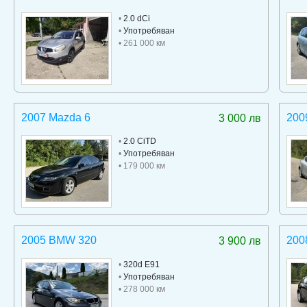
•
2.0 dCi
•
Употребяван
• 261 000 км
2007 Mazda 6
200
3 000 лв
•
2.0 CiTD
•
Употребяван
• 179 000 км
2005 BMW 320
200
3 900 лв
•
320d E91
•
Употребяван
• 278 000 км