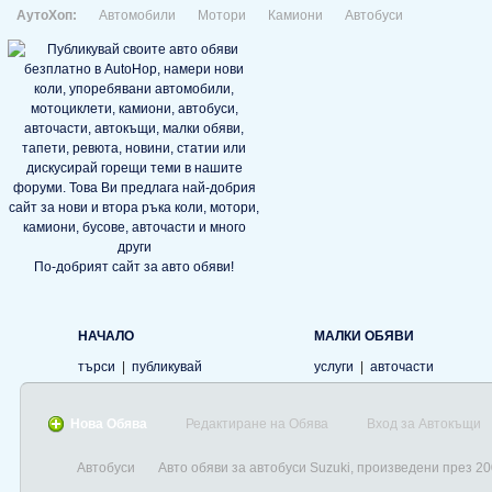
АутоХоп:
Автомобили
Мотори
Камиони
Автобуси
По-добрият сайт за авто обяви!
НАЧАЛО
МАЛКИ ОБЯВИ
търси
|
публикувай
услуги
|
авточасти
Нова Обява
Редактиране на Обява
Вход за Автокъщи
Автобуси
Авто обяви за автобуси Suzuki, произведени през 2