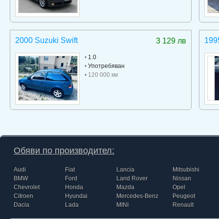
2000 Suzuki Swift
199
3 129 лв
•
1.0
•
Употребяван
• 120 000 км
Обяви по производител:
Audi
Fiat
Lancia
Mitsubishi
BMW
Ford
Land Rover
Nissan
Chevrolet
Honda
Mazda
Opel
Citroen
Hyundai
Mercedes-Benz
Peugeot
Dacia
Lada
MINI
Renault