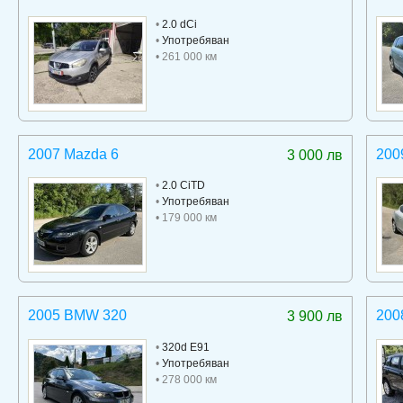
•
2.0 dCi
•
Употребяван
• 261 000 км
2007 Mazda 6
200
3 000 лв
•
2.0 CiTD
•
Употребяван
• 179 000 км
2005 BMW 320
200
3 900 лв
•
320d E91
•
Употребяван
• 278 000 км