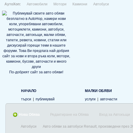
АутоХоп:
Автомобили
Мотори
Камиони
Автобуси
По-добрият сайт за авто обяви!
НАЧАЛО
МАЛКИ ОБЯВИ
търси
|
публикувай
услуги
|
авточасти
Нова Обява
Редактиране на Обява
Вход за Автокъщи
Автобуси
Авто обяви за автобуси Renault, произведени през 