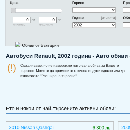
Цена
Гориво
Про
Година
[изчисти]
Обл
лв.
лв.
минимум
максимум
Обяви от България
Автобуси Renault, 2002 година - Авто обяви
(!)
Съжаляваме, но не намерихме нито една обява за Вашето
търсене. Можете да промените ключовите думи вдясно или да
използвате "Разширено търсене".
Ето и някои от най-търсените активни обяви:
2010 Nissan Qashqai
200
6 300 лв