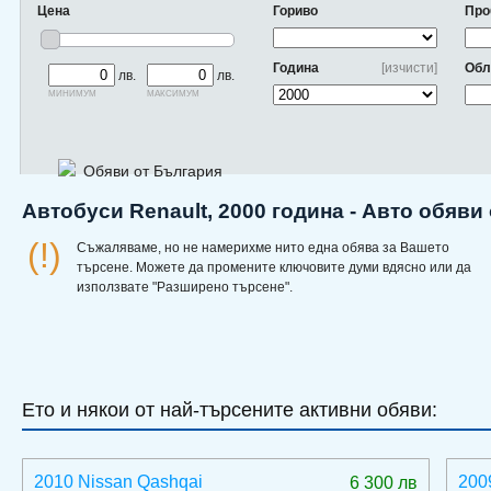
Цена
Гориво
Про
Година
[изчисти]
Обл
лв.
лв.
минимум
максимум
Обяви от България
Автобуси Renault, 2000 година - Авто обяви
(!)
Съжаляваме, но не намерихме нито една обява за Вашето
търсене. Можете да промените ключовите думи вдясно или да
използвате "Разширено търсене".
Ето и някои от най-търсените активни обяви:
2010 Nissan Qashqai
200
6 300 лв