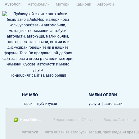
АутоХоп:
Автомобили
Мотори
Камиони
Автобуси
По-добрият сайт за авто обяви!
НАЧАЛО
МАЛКИ ОБЯВИ
търси
|
публикувай
услуги
|
авточасти
Нова Обява
Редактиране на Обява
Вход за Автокъщи
Автобуси
Авто обяви за автобуси Renault, произведени през 