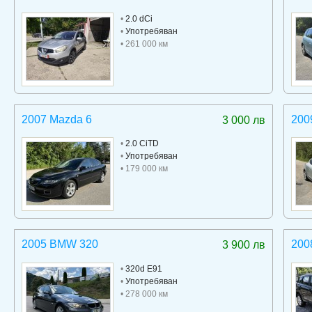
•
2.0 dCi
•
Употребяван
• 261 000 км
2007 Mazda 6
200
3 000 лв
•
2.0 CiTD
•
Употребяван
• 179 000 км
2005 BMW 320
200
3 900 лв
•
320d E91
•
Употребяван
• 278 000 км