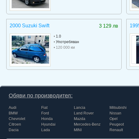
2000 Suzuki Swift
199
3 129 лв
•
1.0
•
Употребяван
• 120 000 км
Обяви по производител:
Audi
Fiat
Lancia
Mitsubishi
BMW
Ford
Land Rover
Nissan
Chevrolet
Honda
Mazda
Opel
Citroen
Hyundai
Mercedes-Benz
Peugeot
Dacia
Lada
MINI
Renault