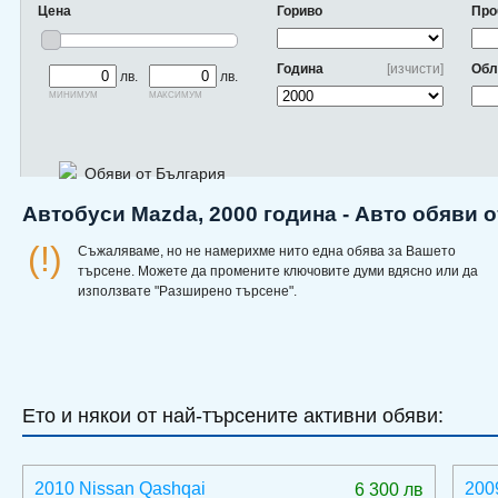
Цена
Гориво
Про
Година
[изчисти]
Обл
лв.
лв.
минимум
максимум
Обяви от България
Автобуси Mazda, 2000 година - Авто обяви 
(!)
Съжаляваме, но не намерихме нито една обява за Вашето
търсене. Можете да промените ключовите думи вдясно или да
използвате "Разширено търсене".
Ето и някои от най-търсените активни обяви:
2010 Nissan Qashqai
200
6 300 лв