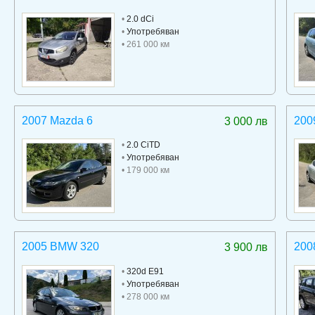
•
2.0 dCi
•
Употребяван
• 261 000 км
2007 Mazda 6
200
3 000 лв
•
2.0 CiTD
•
Употребяван
• 179 000 км
2005 BMW 320
200
3 900 лв
•
320d E91
•
Употребяван
• 278 000 км