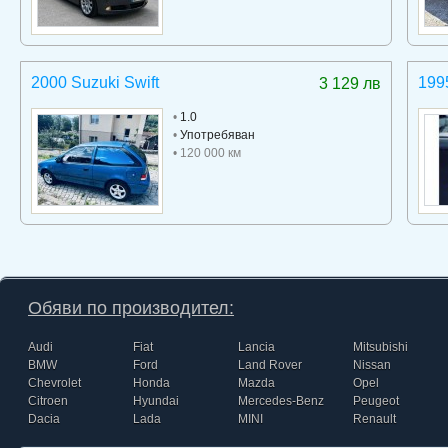
2000 Suzuki Swift
199
3 129 лв
•
1.0
•
Употребяван
• 120 000 км
Обяви по производител:
Audi
Fiat
Lancia
Mitsubishi
BMW
Ford
Land Rover
Nissan
Chevrolet
Honda
Mazda
Opel
Citroen
Hyundai
Mercedes-Benz
Peugeot
Dacia
Lada
MINI
Renault