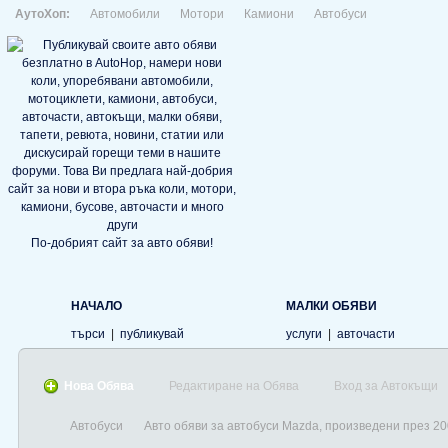
АутоХоп:
Автомобили
Мотори
Камиони
Автобуси
По-добрият сайт за авто обяви!
НАЧАЛО
МАЛКИ ОБЯВИ
търси
|
публикувай
услуги
|
авточасти
Нова Обява
Редактиране на Обява
Вход за Автокъщи
Автобуси
Авто обяви за автобуси Mazda, произведени през 20