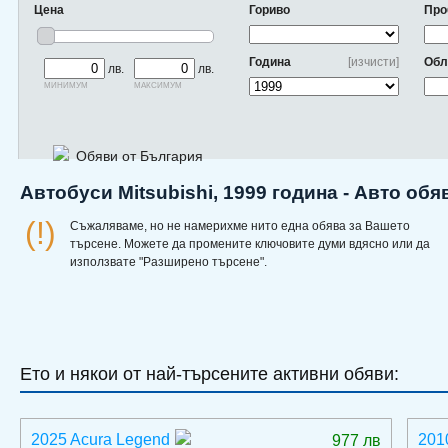
Цена
Гориво
Про
Година
[изчисти]
Обл
лв.
лв.
минимум
максимум
Обяви от България
Автобуси Mitsubishi, 1999 година - Авто об
(!)
Съжаляваме, но не намерихме нито една обява за Вашето
търсене. Можете да промените ключовите думи вдясно или да
използвате "Разширено търсене".
Ето и някои от най-търсените активни обяви:
2025 Acura Legend
201
977 лв