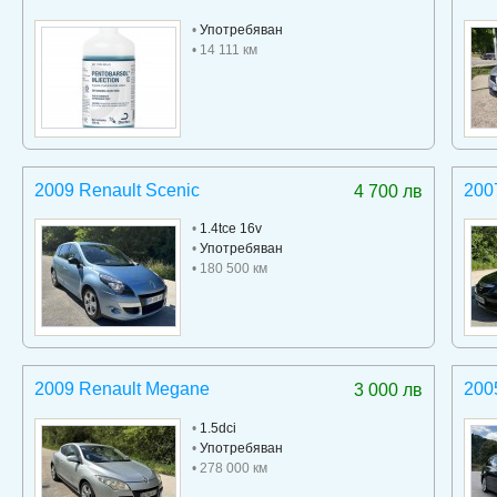
•
Употребяван
• 14 111 км
2009 Renault Scenic
200
4 700 лв
•
1.4tce 16v
•
Употребяван
• 180 500 км
2009 Renault Megane
200
3 000 лв
•
1.5dci
•
Употребяван
• 278 000 км