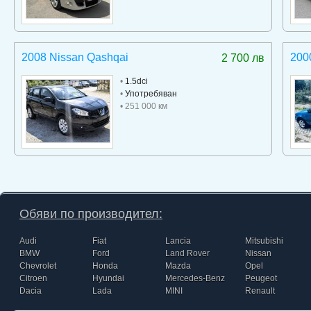
2008 Nissan Qashqai
2000
2 700 лв
•
1.5dci
•
Употребяван
• 251 000 км
Обяви по производител:
Audi
Fiat
Lancia
Mitsubishi
BMW
Ford
Land Rover
Nissan
Chevrolet
Honda
Mazda
Opel
Citroen
Hyundai
Mercedes-Benz
Peugeot
Dacia
Lada
MINI
Renault