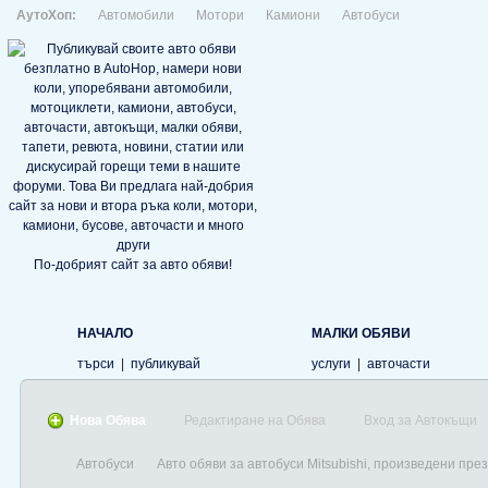
АутоХоп:
Автомобили
Мотори
Камиони
Автобуси
По-добрият сайт за авто обяви!
НАЧАЛО
МАЛКИ ОБЯВИ
търси
|
публикувай
услуги
|
авточасти
Нова Обява
Редактиране на Обява
Вход за Автокъщи
Автобуси
Авто обяви за автобуси Mitsubishi, произведени пре