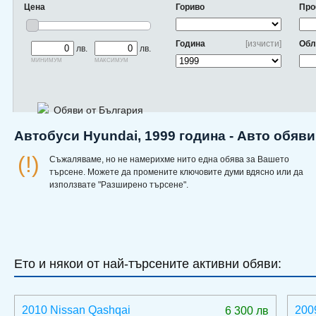
Цена
Гориво
Про
Година
[изчисти]
Обл
лв.
лв.
минимум
максимум
Обяви от България
Автобуси Hyundai, 1999 година - Авто обяв
(!)
Съжаляваме, но не намерихме нито една обява за Вашето
търсене. Можете да промените ключовите думи вдясно или да
използвате "Разширено търсене".
Ето и някои от най-търсените активни обяви:
2010 Nissan Qashqai
200
6 300 лв