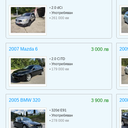
•
2.0 dCi
•
Употребяван
• 261 000 км
2007 Mazda 6
200
3 000 лв
•
2.0 CiTD
•
Употребяван
• 179 000 км
2005 BMW 320
200
3 900 лв
•
320d E91
•
Употребяван
• 278 000 км