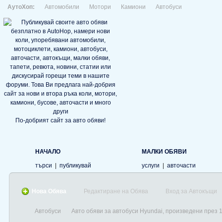
АутоХоп:
Автомобили
Мотори
Камиони
Автобуси
По-добрият сайт за авто обяви!
НАЧАЛО
МАЛКИ ОБЯВИ
търси
|
публикувай
услуги
|
авточасти
Нова Обява
Редактиране на Обява
Вход за Автокъщи
Автобуси
Авто обяви за автобуси Hyundai, произведени през 