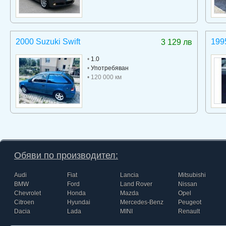
2000 Suzuki Swift
199
3 129 лв
•
1.0
•
Употребяван
• 120 000 км
Обяви по производител:
Audi
Fiat
Lancia
Mitsubishi
BMW
Ford
Land Rover
Nissan
Chevrolet
Honda
Mazda
Opel
Citroen
Hyundai
Mercedes-Benz
Peugeot
Dacia
Lada
MINI
Renault