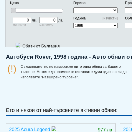
Цена
Гориво
Про
Година
[изчисти]
Обл
лв.
лв.
минимум
максимум
Обяви от България
Автобуси Rover, 1998 година - Авто обяви о
(!)
Съжаляваме, но не намерихме нито една обява за Вашето
търсене. Можете да промените ключовите думи вдясно или да
използвате "Разширено търсене".
Ето и някои от най-търсените активни обяви:
2025 Acura Legend
201
977 лв