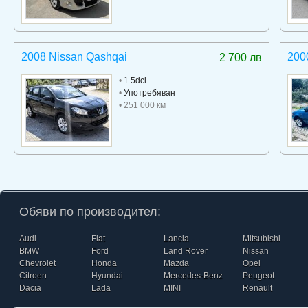
2008 Nissan Qashqai
2000
2 700 лв
•
1.5dci
•
Употребяван
• 251 000 км
Обяви по производител:
Audi
Fiat
Lancia
Mitsubishi
BMW
Ford
Land Rover
Nissan
Chevrolet
Honda
Mazda
Opel
Citroen
Hyundai
Mercedes-Benz
Peugeot
Dacia
Lada
MINI
Renault