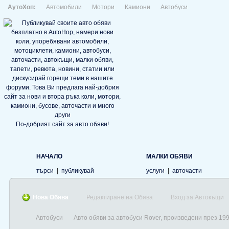
АутоХоп:
Автомобили
Мотори
Камиони
Автобуси
По-добрият сайт за авто обяви!
НАЧАЛО
МАЛКИ ОБЯВИ
търси
|
публикувай
услуги
|
авточасти
Нова Обява
Редактиране на Обява
Вход за Автокъщи
Автобуси
Авто обяви за автобуси Rover, произведени през 19