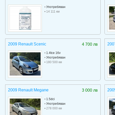
•
Употребяван
• 14 111 км
2009 Renault Scenic
200
4 700 лв
•
1.4tce 16v
•
Употребяван
• 180 500 км
2009 Renault Megane
200
3 000 лв
•
1.5dci
•
Употребяван
• 278 000 км