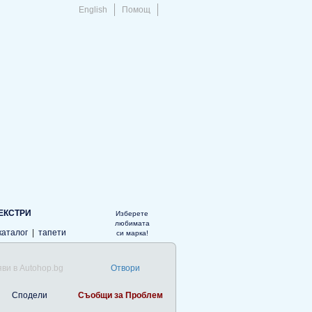
English
Помощ
ЕКСТРИ
Изберете
любимата
каталог
|
тапети
си марка!
ви в Autohop.bg
Отвори
Сподели
Съобщи за Проблем