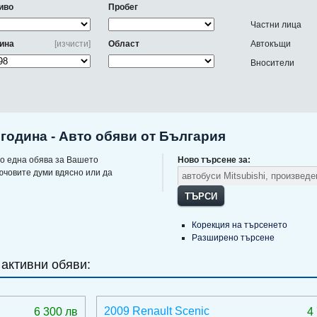
иво
Пробег
Частни лица
ина
[изчисти]
Област
Автокъщи
Вносители
 година - Авто обяви от България
о една обява за Вашето
Ново търсене за:
ючовите думи вдясно или да
ТЪРСИ
Корекция на търсенето
Разширено търсене
 активни обяви:
2009 Renault Scenic
6 300 лв
4