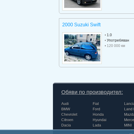
2000 Suzuki Swift
•
1.0
•
Употребяван
• 120 000 км
Обяви по производител:
Audi
Fiat
Lanci
BMW
Ford
Land 
Chevrolet
Honda
Mazd
Citroen
Hyundai
Merc
Dacia
Lada
MINI