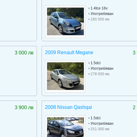
•
1.4tce 16v
•
Употребяван
• 180 500 км
2009 Renault Megane
3 000 лв
3
•
1.5dci
•
Употребяван
• 278 000 км
2008 Nissan Qashqai
3 900 лв
2
•
1.5dci
•
Употребяван
• 251 000 км