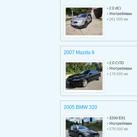
•
2.0 dCi
•
Употребяван
• 261 000 км
2007 Mazda 6
•
2.0 CiTD
•
Употребяван
• 179 000 км
2005 BMW 320
•
320d E91
•
Употребяван
• 278 000 км