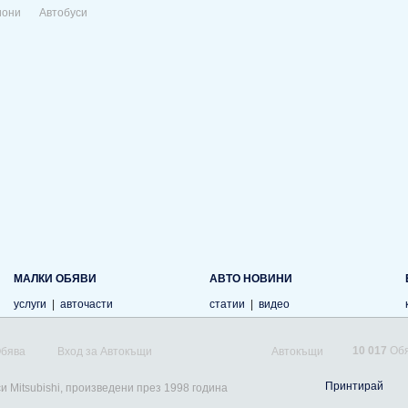
иони
Автобуси
МАЛКИ ОБЯВИ
АВТО НОВИНИ
услуги
|
авточасти
статии
|
видео
10 017
Обя
Обява
Вход за Автокъщи
Автокъщи
Принтирай
и Mitsubishi, произведени през 1998 година