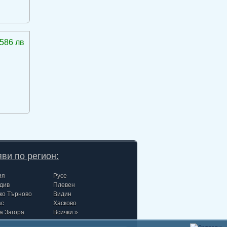
586 лв
ви по регион:
ия
Русе
див
Плевен
ко Търново
Видин
ас
Хасково
а Загора
Всички »