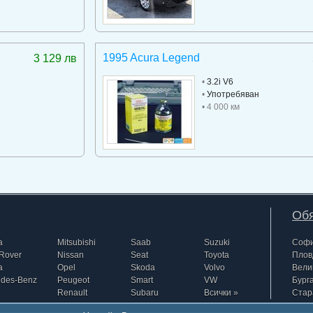
1995 Acura Legend
3 129 лв
•
3.2i V6
•
Употребяван
• 4 000 км
Обя
a
Mitsubishi
Saab
Suzuki
Соф
Rover
Nissan
Seat
Toyota
Плов
a
Opel
Skoda
Volvo
Вели
edes-Benz
Peugeot
Smart
VW
Бург
Renault
Subaru
Всички »
Стар