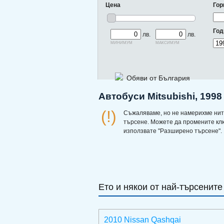
Цена
Гор
Год
лв.
лв.
минимум
максимум
Обяви от България
Автобуси Mitsubishi, 1998
(!)
Съжаляваме, но не намерихме нит
търсене. Можете да промените кл
използвате "Разширено търсене".
Ето и някои от най-търсените
2010 Nissan Qashqai