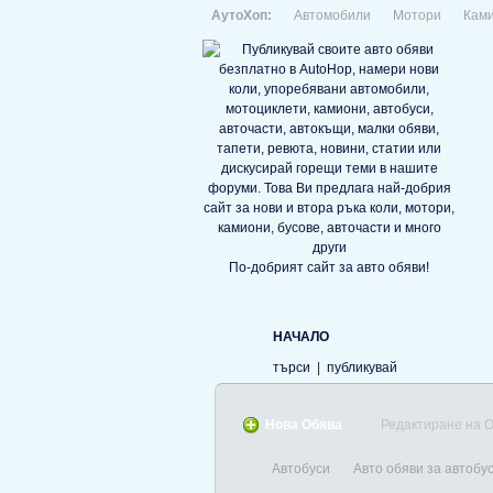
АутоХоп:
Автомобили
Мотори
Кам
По-добрият сайт за авто обяви!
НАЧАЛО
търси
|
публикувай
Нова Обява
Редактиране на 
Автобуси
Авто обяви за автобус