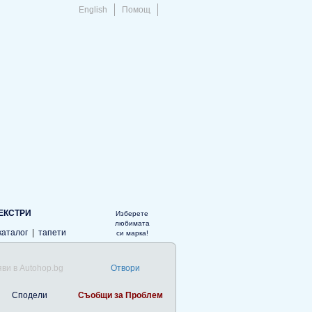
English
Помощ
ЕКСТРИ
Изберете
любимата
каталог
|
тапети
си марка!
ви в Autohop.bg
Отвори
Сподели
Съобщи за Проблем