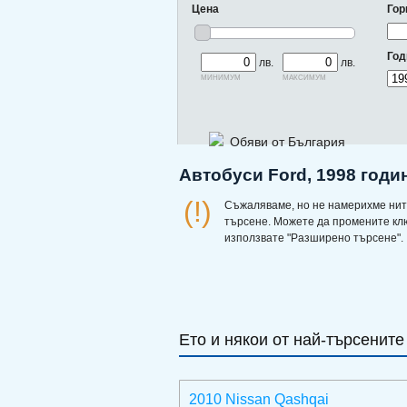
Цена
Гор
Год
лв.
лв.
минимум
максимум
Обяви от България
Автобуси Ford, 1998 годи
(!)
Съжаляваме, но не намерихме нит
търсене. Можете да промените кл
използвате "Разширено търсене".
Ето и някои от най-търсените
2010 Nissan Qashqai