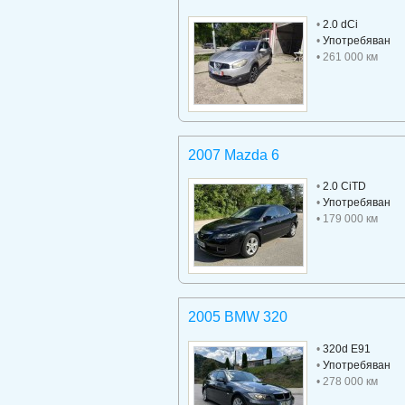
•
2.0 dCi
•
Употребяван
• 261 000 км
2007 Mazda 6
•
2.0 CiTD
•
Употребяван
• 179 000 км
2005 BMW 320
•
320d E91
•
Употребяван
• 278 000 км