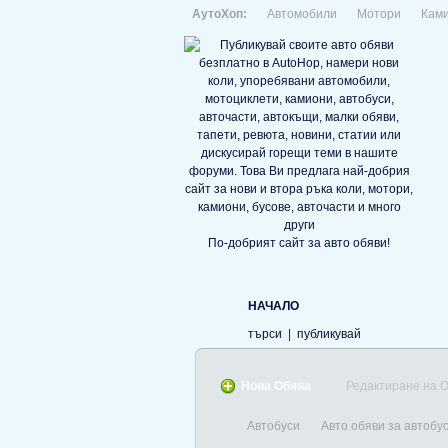
АутоХоп:
Автомобили
Мотори
Кам
По-добрият сайт за авто обяви!
НАЧАЛО
търси
|
публикувай
Нова Обява
Редактиране на 
Автобуси
Авто обяви за автобу