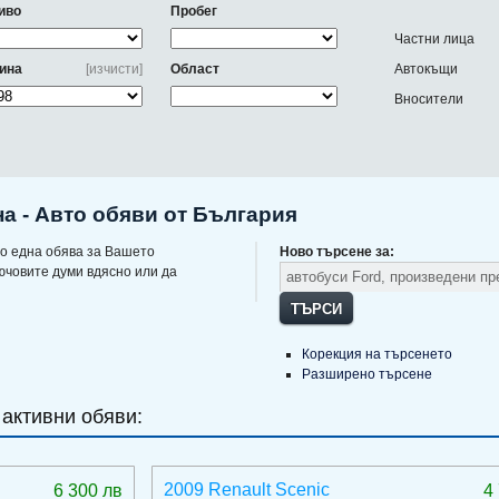
иво
Пробег
Частни лица
ина
[изчисти]
Област
Автокъщи
Вносители
на - Авто обяви от България
о една обява за Вашето
Ново търсене за:
ючовите думи вдясно или да
ТЪРСИ
Корекция на търсенето
Разширено търсене
 активни обяви:
2009 Renault Scenic
6 300 лв
4