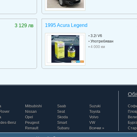
1995 Acura Legend
3 129 лв
•
3.2i V6
•
Употребяван
• 4 000 км
Обя
a
Mitsubishi
Saab
Suzuki
Соф
Rover
Nissan
Seat
Toyota
Плов
a
Opel
Skoda
Volvo
Вели
edes-Benz
Peugeot
Smart
VW
Бург
Renault
Subaru
Всички »
Стар