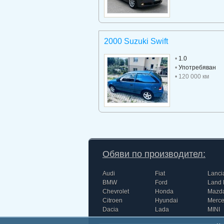
2000 Suzuki Swift
•
1.0
•
Употребяван
• 120 000 км
Обяви по производител:
Audi
Fiat
Lanci
BMW
Ford
Land 
Chevrolet
Honda
Mazd
Citroen
Hyundai
Merc
Dacia
Lada
MINI