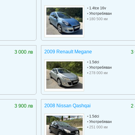
•
1.4tce 16v
•
Употребяван
• 180 500 км
2009 Renault Megane
3 000 лв
3
•
1.5dci
•
Употребяван
• 278 000 км
2008 Nissan Qashqai
3 900 лв
2
•
1.5dci
•
Употребяван
• 251 000 км