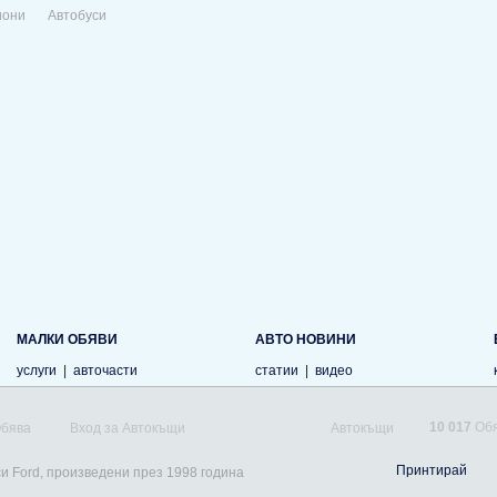
иони
Автобуси
МАЛКИ ОБЯВИ
АВТО НОВИНИ
услуги
|
авточасти
статии
|
видео
10 017
Обя
Обява
Вход за Автокъщи
Автокъщи
Принтирай
си Ford, произведени през 1998 година