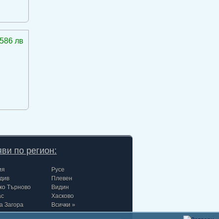
586 лв
ви по регион:
ия
Русе
див
Плевен
ко Търново
Видин
ас
Хасково
а Загора
Всички »