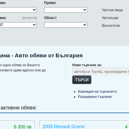
иво
Пробег
Частни лица
ина
[изчисти]
Област
Автокъщи
Вносители
дина - Авто обяви от България
о една обява за Вашето
Ново търсене за:
ючовите думи вдясно или да
ТЪРСИ
Корекция на търсенето
Разширено търсене
 активни обяви:
2009 Renault Scenic
6 300 лв
4