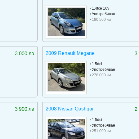
•
1.4tce 16v
•
Употребяван
• 180 500 км
2009 Renault Megane
3 000 лв
3
•
1.5dci
•
Употребяван
• 278 000 км
2008 Nissan Qashqai
3 900 лв
2
•
1.5dci
•
Употребяван
• 251 000 км