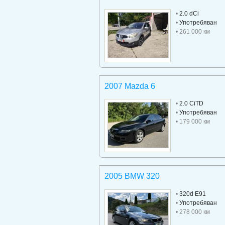
•
2.0 dCi
•
Употребяван
• 261 000 км
2007 Mazda 6
•
2.0 CiTD
•
Употребяван
• 179 000 км
2005 BMW 320
•
320d E91
•
Употребяван
• 278 000 км