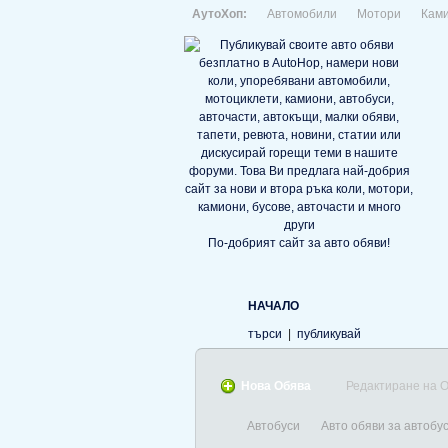
АутоХоп:
Автомобили
Мотори
Кам
По-добрият сайт за авто обяви!
НАЧАЛО
търси
|
публикувай
Нова Обява
Редактиране на 
Автобуси
Авто обяви за автобу