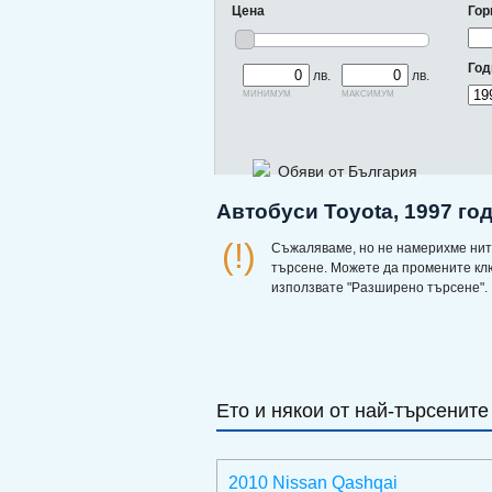
Цена
Гор
Год
лв.
лв.
минимум
максимум
Обяви от България
Автобуси Toyota, 1997 го
(!)
Съжаляваме, но не намерихме нит
търсене. Можете да промените кл
използвате "Разширено търсене".
Ето и някои от най-търсените
2010 Nissan Qashqai