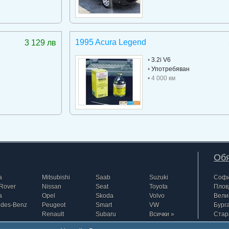
1995 Acura Legend
3 129 лв
•
3.2i V6
•
Употребяван
• 4 000 км
Обя
a
Mitsubishi
Saab
Suzuki
Соф
Rover
Nissan
Seat
Toyota
Плов
a
Opel
Skoda
Volvo
Вели
edes-Benz
Peugeot
Smart
VW
Бург
Renault
Subaru
Всички »
Стар