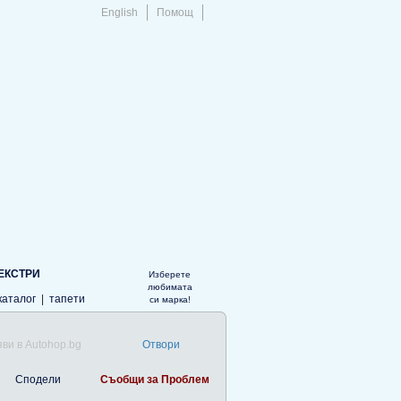
English
Помощ
ЕКСТРИ
Изберете
любимата
каталог
|
тапети
си марка!
ви в Autohop.bg
Отвори
Сподели
Съобщи за Проблем