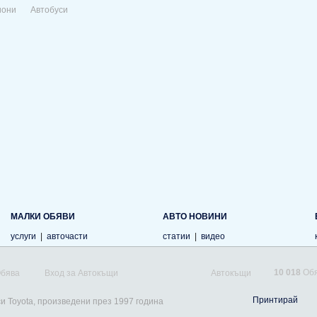
иони
Автобуси
МАЛКИ ОБЯВИ
АВТО НОВИНИ
услуги
|
авточасти
статии
|
видео
10 018
Обя
Обява
Вход за Автокъщи
Автокъщи
Принтирай
си Toyota, произведени през 1997 година