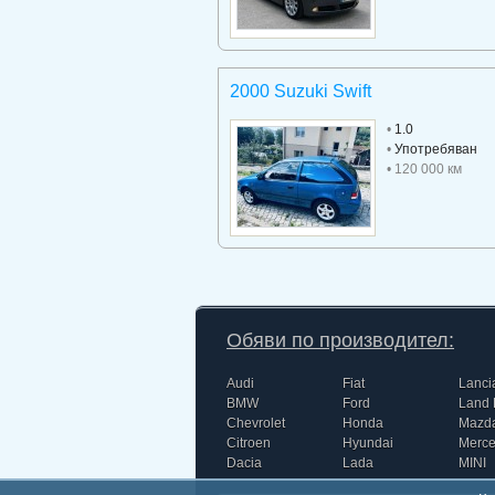
2000 Suzuki Swift
•
1.0
•
Употребяван
• 120 000 км
Обяви по производител:
Audi
Fiat
Lanci
BMW
Ford
Land 
Chevrolet
Honda
Mazd
Citroen
Hyundai
Merc
Dacia
Lada
MINI