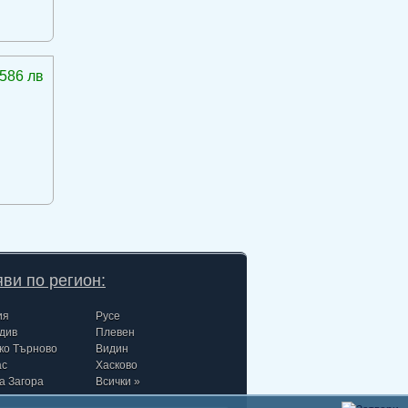
586 лв
ви по регион:
ия
Русе
див
Плевен
ко Търново
Видин
ас
Хасково
а Загора
Всички »