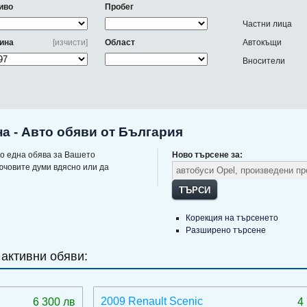
иво
Пробег
Частни лица
ина
[изчисти]
Област
Автокъщи
Вносители
на - Авто обяви от България
о една обява за Вашето
Ново търсене за:
ючовите думи вдясно или да
ТЪРСИ
Корекция на търсенето
Разширено търсене
 активни обяви:
2009 Renault Scenic
6 300 лв
4