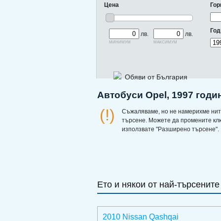
Цена
Гор
Год
лв.
лв.
минимум
максимум
Обяви от България
Автобуси Opel, 1997 годи
(!)
Съжаляваме, но не намерихме нит
търсене. Можете да промените кл
използвате "Разширено търсене".
Ето и някои от най-търсените
2010 Nissan Qashqai