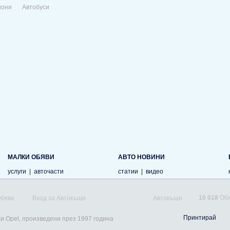
иони
Автобуси
МАЛКИ ОБЯВИ
АВТО НОВИНИ
услуги
|
авточасти
статии
|
видео
10 018
Обя
Обява
Вход за Автокъщи
Автокъщи
Принтирай
си Opel, произведени през 1997 година