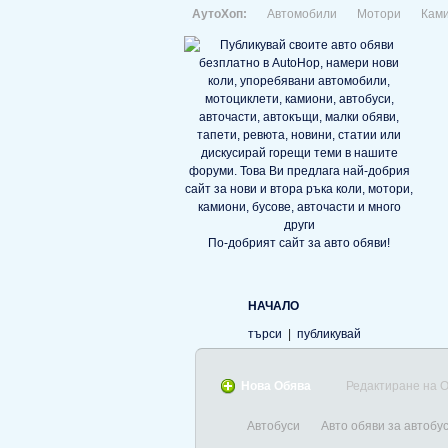
АутоХоп:
Автомобили
Мотори
Кам
По-добрият сайт за авто обяви!
НАЧАЛО
търси
|
публикувай
Нова Обява
Редактиране на 
Автобуси
Авто обяви за автобу