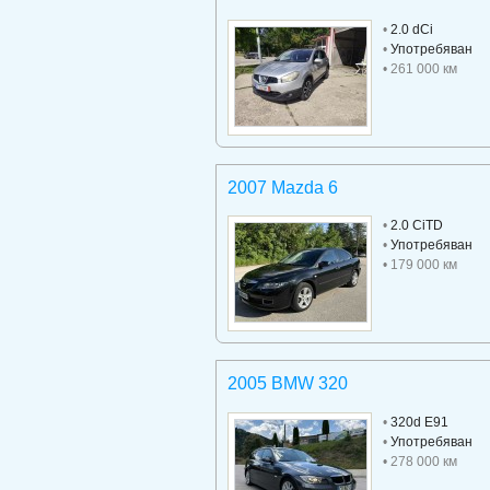
•
2.0 dCi
•
Употребяван
• 261 000 км
2007 Mazda 6
•
2.0 CiTD
•
Употребяван
• 179 000 км
2005 BMW 320
•
320d E91
•
Употребяван
• 278 000 км