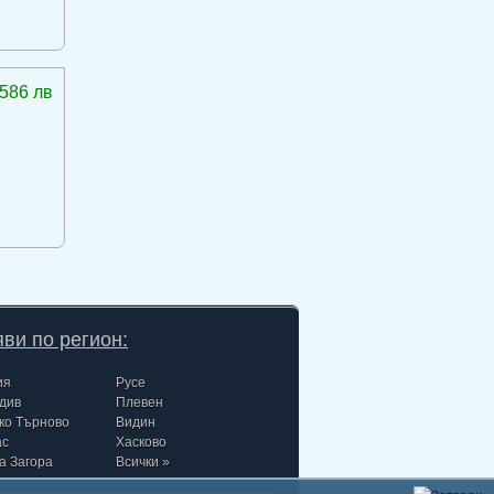
586 лв
ви по регион:
ия
Русе
див
Плевен
ко Търново
Видин
ас
Хасково
а Загора
Всички »