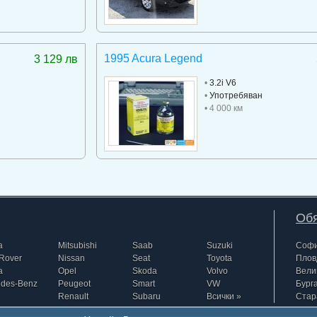
1995 Acura Legend
3 129 лв
•
3.2i V6
•
Употребяван
• 4 000 км
Обя
a
Mitsubishi
Saab
Suzuki
Соф
Rover
Nissan
Seat
Toyota
Плов
a
Opel
Skoda
Volvo
Вели
edes-Benz
Peugeot
Smart
VW
Бург
Renault
Subaru
Всички »
Стар