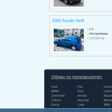
2000 Suzuki Swift
•
1.0
•
Употребяван
• 120 000 км
Обяви по производител:
Audi
Fiat
Lanci
BMW
Ford
Land 
Chevrolet
Honda
Mazd
Citroen
Hyundai
Merc
Dacia
Lada
MINI