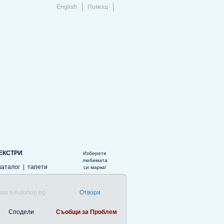
English
Помощ
ЕКСТРИ
Изберете
любимата
каталог
|
тапети
си марка!
ви в Autohop.bg
Отвори
Сподели
Съобщи за Проблем