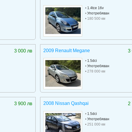
•
1.4tce 16v
•
Употребяван
• 180 500 км
2009 Renault Megane
3 000 лв
3
•
1.5dci
•
Употребяван
• 278 000 км
2008 Nissan Qashqai
3 900 лв
2
•
1.5dci
•
Употребяван
• 251 000 км