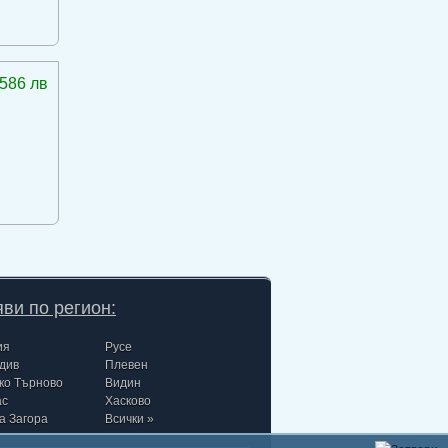
586 лв
ви по регион:
ия
Русе
див
Плевен
ко Търново
Видин
ас
Хасково
а Загора
Всички »