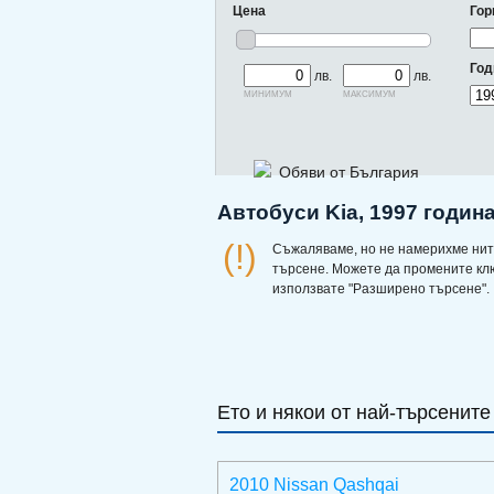
Цена
Гор
Год
лв.
лв.
минимум
максимум
Обяви от България
Автобуси Kia, 1997 годин
(!)
Съжаляваме, но не намерихме нит
търсене. Можете да промените кл
използвате "Разширено търсене".
Ето и някои от най-търсените
2010 Nissan Qashqai