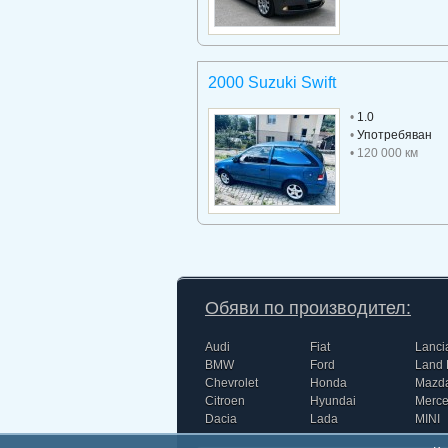
2000 Suzuki Swift
•
1.0
•
Употребяван
• 120 000 км
Обяви по производител:
Audi
Fiat
Lanci
BMW
Ford
Land 
Chevrolet
Honda
Mazd
Citroen
Hyundai
Merc
Dacia
Lada
MINI