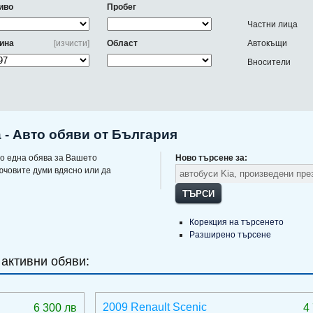
иво
Пробег
Частни лица
ина
[изчисти]
Област
Автокъщи
Вносители
а - Авто обяви от България
о една обява за Вашето
Ново търсене за:
ючовите думи вдясно или да
ТЪРСИ
Корекция на търсенето
Разширено търсене
 активни обяви:
2009 Renault Scenic
6 300 лв
4