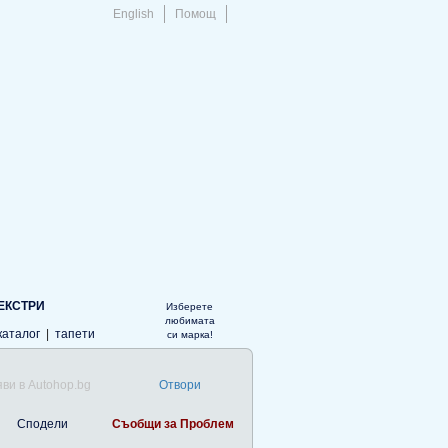
English
Помощ
ЕКСТРИ
Изберете
любимата
каталог
|
тапети
си марка!
ви в Autohop.bg
Отвори
Сподели
Съобщи за Проблем