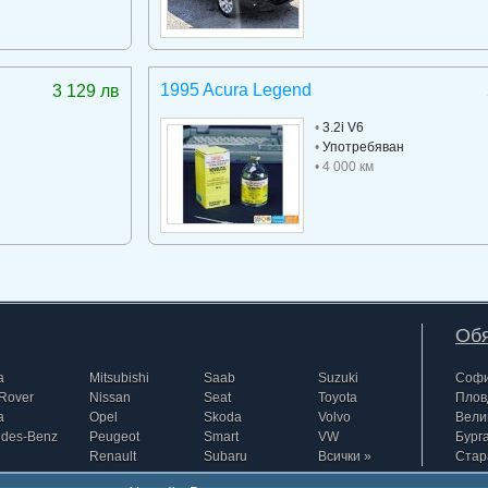
1995 Acura Legend
3 129 лв
•
3.2i V6
•
Употребяван
• 4 000 км
Обя
a
Mitsubishi
Saab
Suzuki
Соф
Rover
Nissan
Seat
Toyota
Плов
a
Opel
Skoda
Volvo
Вели
edes-Benz
Peugeot
Smart
VW
Бург
Renault
Subaru
Всички »
Стар