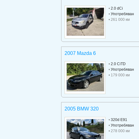
•
2.0 dCi
•
Употребяван
• 261 000 км
2007 Mazda 6
•
2.0 CiTD
•
Употребяван
• 179 000 км
2005 BMW 320
•
320d E91
•
Употребяван
• 278 000 км