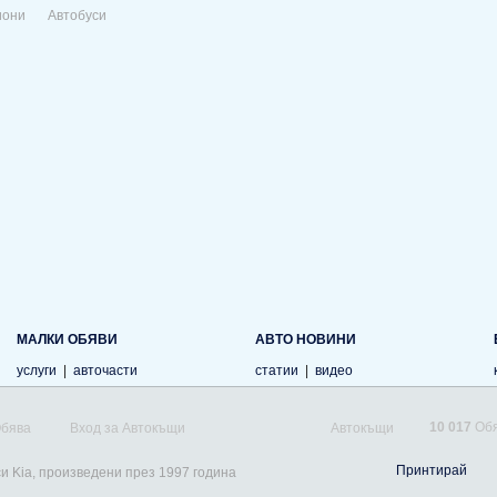
иони
Автобуси
МАЛКИ ОБЯВИ
АВТО НОВИНИ
услуги
|
авточасти
статии
|
видео
10 017
Обя
Обява
Вход за Автокъщи
Автокъщи
Принтирай
си Kia, произведени през 1997 година