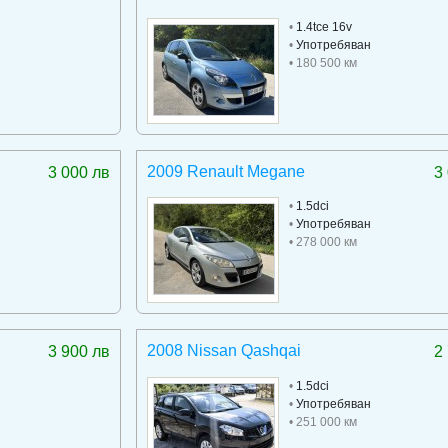
•
1.4tce 16v
•
Употребяван
• 180 500 км
2009 Renault Megane
3 000 лв
3
•
1.5dci
•
Употребяван
• 278 000 км
2008 Nissan Qashqai
3 900 лв
2
•
1.5dci
•
Употребяван
• 251 000 км