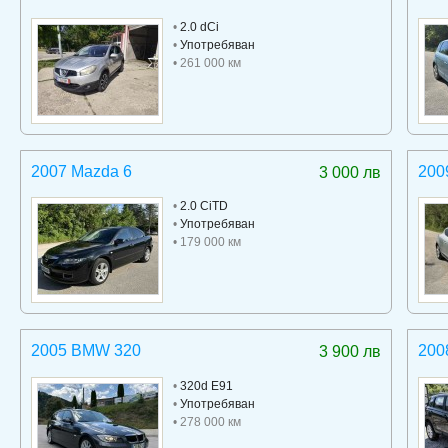
•
2.0 dCi
•
Употребяван
• 261 000 км
2007 Mazda 6
200
3 000 лв
•
2.0 CiTD
•
Употребяван
• 179 000 км
2005 BMW 320
200
3 900 лв
•
320d E91
•
Употребяван
• 278 000 км