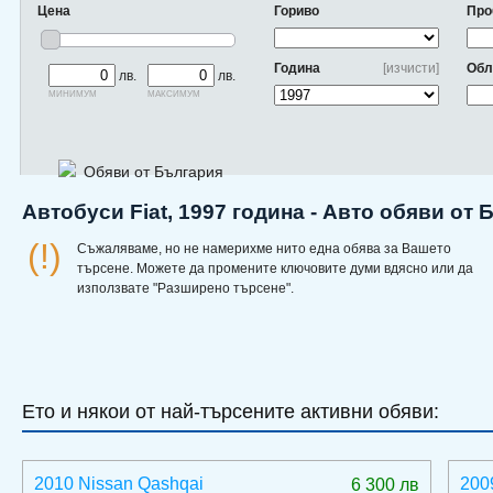
Цена
Гориво
Про
Година
[изчисти]
Обл
лв.
лв.
минимум
максимум
Обяви от България
Автобуси Fiat, 1997 година - Авто обяви от
(!)
Съжаляваме, но не намерихме нито една обява за Вашето
търсене. Можете да промените ключовите думи вдясно или да
използвате "Разширено търсене".
Ето и някои от най-търсените активни обяви:
2010 Nissan Qashqai
200
6 300 лв