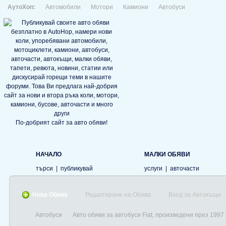
АутоХоп:
Автомобили
Мотори
Камиони
Автобуси
По-добрият сайт за авто обяви!
НАЧАЛО
МАЛКИ ОБЯВИ
търси
|
публикувай
услуги
|
авточасти
Нова Обява
Редактиране на Обява
Вход за Автокъщи
Автобуси
Авто обяви за автобуси Fiat, произведени през 1997