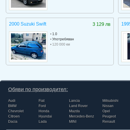
2000 Suzuki Swift
199
3 129 лв
•
1.0
•
Употребяван
• 120 000 км
Обяви по производител:
Audi
Fiat
Lancia
Mitsubishi
BMW
Ford
Land Rover
Nissan
Chevrolet
Honda
Mazda
Opel
Citroen
Hyundai
Mercedes-Benz
Peugeot
Dacia
Lada
MINI
Renault