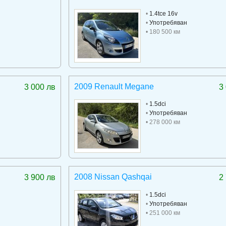
•
1.4tce 16v
•
Употребяван
• 180 500 км
2009 Renault Megane
3 000 лв
3
•
1.5dci
•
Употребяван
• 278 000 км
2008 Nissan Qashqai
3 900 лв
2
•
1.5dci
•
Употребяван
• 251 000 км