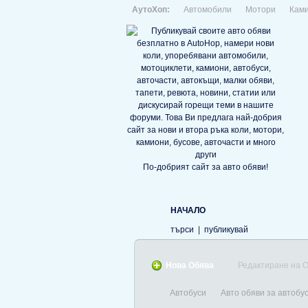
АутоХоп:
Автомобили
Мотори
Кам
По-добрият сайт за авто обяви!
НАЧАЛО
търси
|
публикувай
Нова Обява
Редактиране на 
Автобуси
Авто обяви за автобу