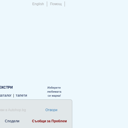
English
Помощ
ЕКСТРИ
Изберете
любимата
каталог
|
тапети
си марка!
ви в Autohop.bg
Отвори
Сподели
Съобщи за Проблем