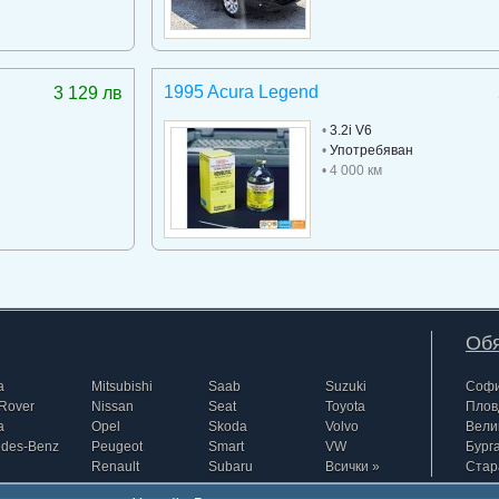
1995 Acura Legend
3 129 лв
•
3.2i V6
•
Употребяван
• 4 000 км
Обя
a
Mitsubishi
Saab
Suzuki
Соф
Rover
Nissan
Seat
Toyota
Плов
a
Opel
Skoda
Volvo
Вели
edes-Benz
Peugeot
Smart
VW
Бург
Renault
Subaru
Всички »
Стар