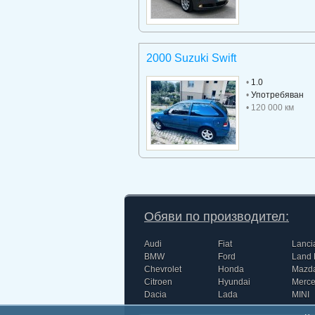
2000 Suzuki Swift
•
1.0
•
Употребяван
• 120 000 км
Обяви по производител:
Audi
Fiat
Lanci
BMW
Ford
Land 
Chevrolet
Honda
Mazd
Citroen
Hyundai
Merc
Dacia
Lada
MINI