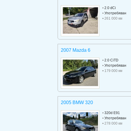
•
2.0 dCi
•
Употребяван
• 261 000 км
2007 Mazda 6
•
2.0 CiTD
•
Употребяван
• 179 000 км
2005 BMW 320
•
320d E91
•
Употребяван
• 278 000 км