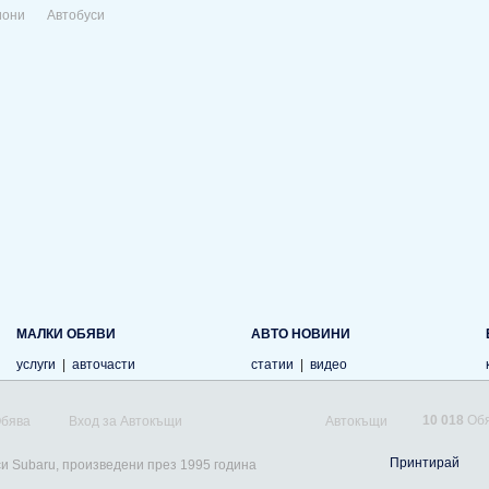
иони
Автобуси
МАЛКИ ОБЯВИ
АВТО НОВИНИ
услуги
|
авточасти
статии
|
видео
10 018
Обя
Обява
Вход за Автокъщи
Автокъщи
Принтирай
си Subaru, произведени през 1995 година