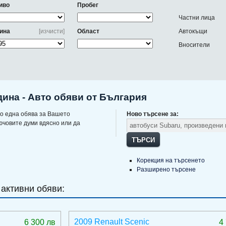
иво
Пробег
Частни лица
ина
[изчисти]
Област
Автокъщи
Вносители
дина - Авто обяви от България
о една обява за Вашето
Ново търсене за:
ючовите думи вдясно или да
ТЪРСИ
Корекция на търсенето
Разширено търсене
 активни обяви:
2009 Renault Scenic
6 300 лв
4