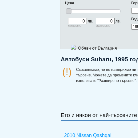
Цена
Гор
Год
лв.
лв.
минимум
максимум
Обяви от България
Автобуси Subaru, 1995 го
(!)
Съжаляваме, но не намерихме нит
търсене. Можете да промените кл
използвате "Разширено търсене".
Ето и някои от най-търсените
2010 Nissan Qashqai