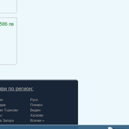
586 лв
ви по регион:
ия
Русе
див
Плевен
ко Търново
Видин
ас
Хасково
а Загора
Всички »