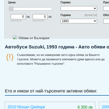
Цена
Гориво
Про
Година
[изчисти]
Обл
лв.
лв.
минимум
максимум
Обяви от България
Автобуси Suzuki, 1993 година - Авто обяви 
(!)
Съжаляваме, но не намерихме нито една обява за Вашето
търсене. Можете да промените ключовите думи вдясно или да
използвате "Разширено търсене".
Ето и някои от най-търсените активни обяви:
2010 Nissan Qashqai
200
6 300 лв