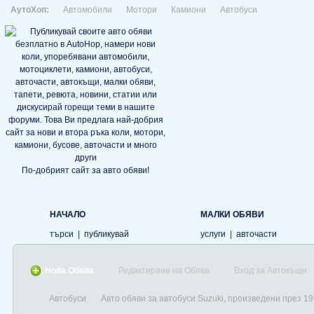
АутоХоп:
Автомобили
Мотори
Камиони
Автобуси
По-добрият сайт за авто обяви!
НАЧАЛО
МАЛКИ ОБЯВИ
търси
|
публикувай
услуги
|
авточасти
Нова Обява
Редактиране на Обява
Вход за Автокъщи
Автобуси
Авто обяви за автобуси Suzuki, произведени през 1