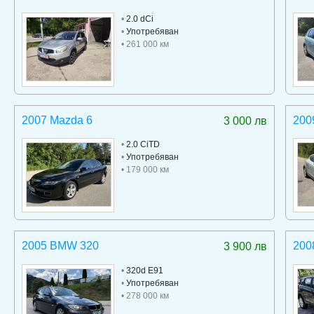
•
2.0 dCi
•
Употребяван
• 261 000 км
2007 Mazda 6
200
3 000 лв
•
2.0 CiTD
•
Употребяван
• 179 000 км
2005 BMW 320
200
3 900 лв
•
320d E91
•
Употребяван
• 278 000 км