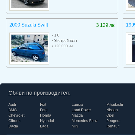
2000 Suzuki Swift
199
3 129 лв
•
1.0
•
Употребяван
• 120 000 км
Обяви по производител:
Audi
Fiat
Lancia
Mitsubishi
BMW
Ford
Land Rover
Nissan
Chevrolet
Honda
Mazda
Opel
Citroen
Hyundai
Mercedes-Benz
Peugeot
Dacia
Lada
MINI
Renault