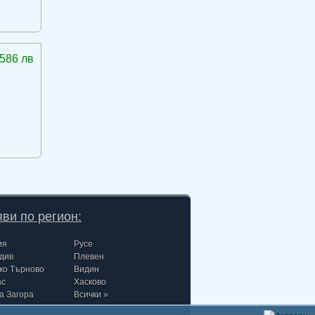
586 лв
ви по регион:
ия
Русе
див
Плевен
ко Търново
Видин
ас
Хасково
а Загора
Всички »