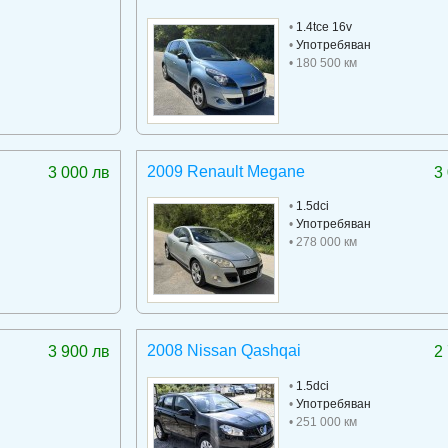
•
1.4tce 16v
•
Употребяван
• 180 500 км
2009 Renault Megane
3 000 лв
3
•
1.5dci
•
Употребяван
• 278 000 км
2008 Nissan Qashqai
3 900 лв
2
•
1.5dci
•
Употребяван
• 251 000 км