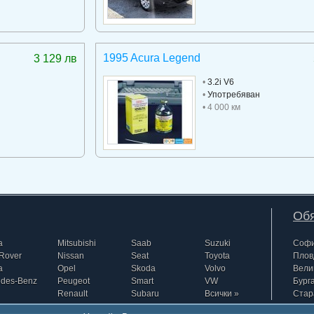
1995 Acura Legend
3 129 лв
•
3.2i V6
•
Употребяван
• 4 000 км
Обя
a
Mitsubishi
Saab
Suzuki
Соф
Rover
Nissan
Seat
Toyota
Плов
a
Opel
Skoda
Volvo
Вели
edes-Benz
Peugeot
Smart
VW
Бург
Renault
Subaru
Всички »
Стар