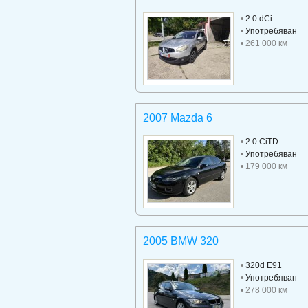
•
2.0 dCi
•
Употребяван
• 261 000 км
2007 Mazda 6
•
2.0 CiTD
•
Употребяван
• 179 000 км
2005 BMW 320
•
320d E91
•
Употребяван
• 278 000 км