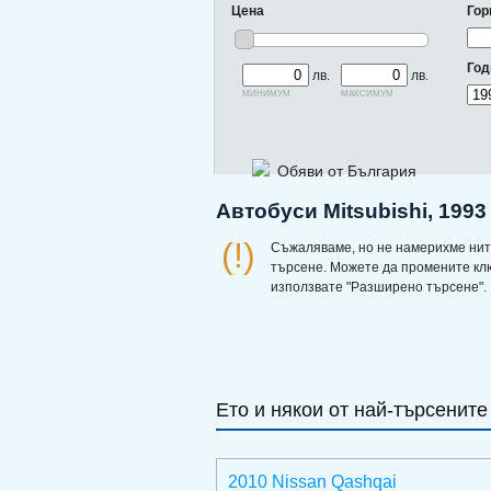
Цена
Гор
Год
лв.
лв.
минимум
максимум
Обяви от България
Автобуси Mitsubishi, 1993
(!)
Съжаляваме, но не намерихме нит
търсене. Можете да промените кл
използвате "Разширено търсене".
Ето и някои от най-търсените
2010 Nissan Qashqai