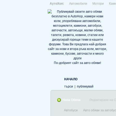
АутоХоп:
Автомобили
Мотори
Кам
По-добрият сайт за авто обяви!
НАЧАЛО
търси
|
публикувай
Нова Обява
Редактиране на 
Автобуси
Авто обяви за автобус