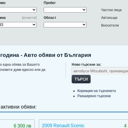
иво
Пробег
Частни лица
ина
[изчисти]
Област
Автокъщи
Вносители
 година - Авто обяви от България
о една обява за Вашето
Ново търсене за:
ючовите думи вдясно или да
ТЪРСИ
Корекция на търсенето
Разширено търсене
 активни обяви:
2009 Renault Scenic
6 300 лв
4