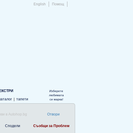
English
Помощ
ЕКСТРИ
Изберете
любимата
каталог
|
тапети
си марка!
ви в Autohop.bg
Отвори
Сподели
Съобщи за Проблем