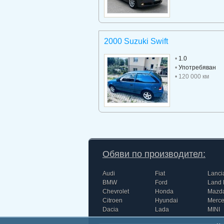
2000 Suzuki Swift
•
1.0
•
Употребяван
• 120 000 км
Обяви по производител:
Audi
Fiat
Lanci
BMW
Ford
Land 
Chevrolet
Honda
Mazd
Citroen
Hyundai
Merc
Dacia
Lada
MINI