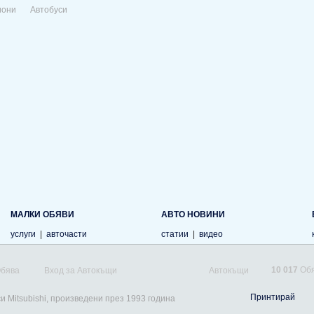
иони
Автобуси
МАЛКИ ОБЯВИ
АВТО НОВИНИ
услуги
|
авточасти
статии
|
видео
10 017
Обя
Обява
Вход за Автокъщи
Автокъщи
Принтирай
и Mitsubishi, произведени през 1993 година