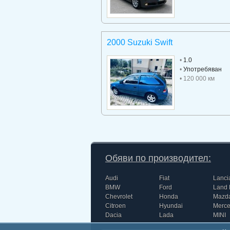
2000 Suzuki Swift
•
1.0
•
Употребяван
• 120 000 км
Обяви по производител:
Audi
Fiat
Lanci
BMW
Ford
Land 
Chevrolet
Honda
Mazd
Citroen
Hyundai
Merc
Dacia
Lada
MINI