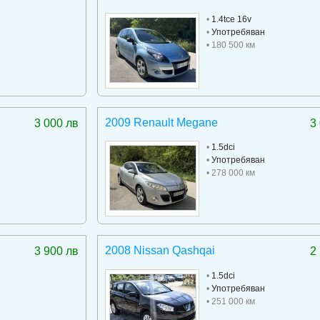
•
1.4tce 16v
•
Употребяван
• 180 500 км
2009 Renault Megane
3 000 лв
3
•
1.5dci
•
Употребяван
• 278 000 км
2008 Nissan Qashqai
3 900 лв
2
•
1.5dci
•
Употребяван
• 251 000 км