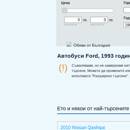
Цена
Гор
Год
лв.
лв.
минимум
максимум
Обяви от България
Автобуси Ford, 1993 годи
(!)
Съжаляваме, но не намерихме нит
търсене. Можете да промените кл
използвате "Разширено търсене".
Ето и някои от най-търсените
2010 Nissan Qashqai