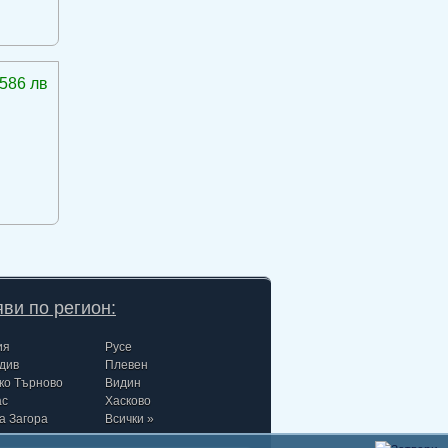
586 лв
ви по регион:
ия
Русе
див
Плевен
ко Търново
Видин
ас
Хасково
а Загора
Всички »