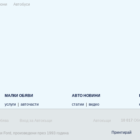
иони
Автобуси
МАЛКИ ОБЯВИ
АВТО НОВИНИ
услуги
|
авточасти
статии
|
видео
10 017
Обя
Обява
Вход за Автокъщи
Автокъщи
Принтирай
си Ford, произведени през 1993 година