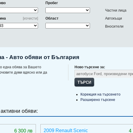
иво
Пробег
Частни лица
ина
[изчисти]
Област
Автокъщи
Вносители
на - Авто обяви от България
о една обява за Вашето
Ново търсене за:
ючовите думи вдясно или да
ТЪРСИ
Корекция на търсенето
Разширено търсене
 активни обяви:
2009 Renault Scenic
6 300 лв
4