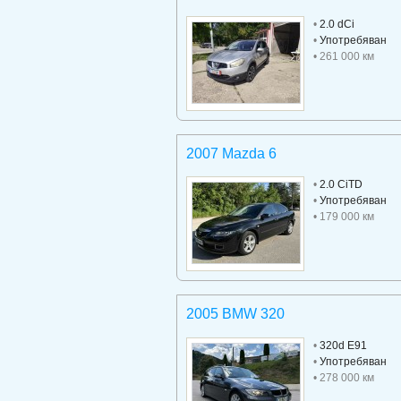
•
2.0 dCi
•
Употребяван
• 261 000 км
2007 Mazda 6
•
2.0 CiTD
•
Употребяван
• 179 000 км
2005 BMW 320
•
320d E91
•
Употребяван
• 278 000 км