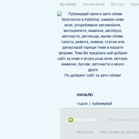
АутоХоп:
Автомобили
Мотори
Кам
По-добрият сайт за авто обяви!
НАЧАЛО
търси
|
публикувай
Нова Обява
Редактиране на 
Автобуси
Авто обяви за автобу