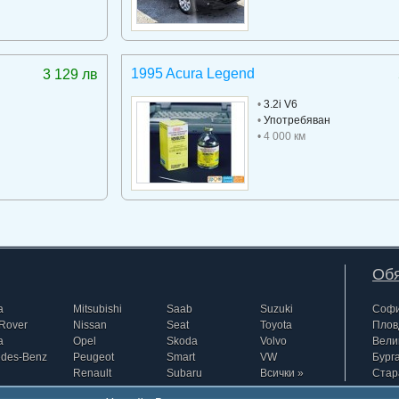
1995 Acura Legend
3 129 лв
•
3.2i V6
•
Употребяван
• 4 000 км
Обя
a
Mitsubishi
Saab
Suzuki
Соф
Rover
Nissan
Seat
Toyota
Плов
a
Opel
Skoda
Volvo
Вели
edes-Benz
Peugeot
Smart
VW
Бург
Renault
Subaru
Всички »
Стар