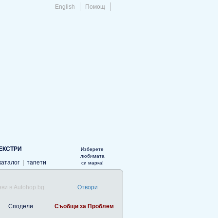
English
Помощ
ЕКСТРИ
Изберете
любимата
каталог
|
тапети
си марка!
ви в Autohop.bg
Отвори
Сподели
Съобщи за Проблем