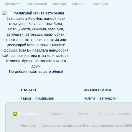
АутоХоп:
Автомобили
Мотори
Камиони
Автобуси
По-добрият сайт за авто обяви!
НАЧАЛО
МАЛКИ ОБЯВИ
търси
|
публикувай
услуги
|
авточасти
Нова Обява
Редактиране на Обява
Вход за Автокъщи
Автобуси
Авто обяви за автобуси Ford, произведени през 198