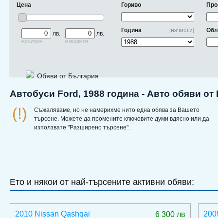
Цена
Гориво
Про
Година
[изчисти]
Обл
лв.
лв.
минимум
максимум
Обяви от България
Автобуси Ford, 1988 година - Авто обяви от
(!)
Съжаляваме, но не намерихме нито една обява за Вашето
търсене. Можете да промените ключовите думи вдясно или да
използвате "Разширено търсене".
Ето и някои от най-търсените активни обяви:
2010 Nissan Qashqai
200
6 300 лв