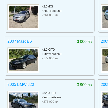
•
2.0 dCi
•
Употребяван
• 261 000 км
2007 Mazda 6
200
3 000 лв
•
2.0 CiTD
•
Употребяван
• 179 000 км
2005 BMW 320
200
3 900 лв
•
320d E91
•
Употребяван
• 278 000 км