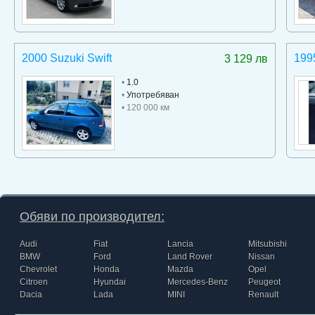
2000 Suzuki Swift
199
3 129 лв
•
1.0
•
Употребяван
• 120 000 км
Обяви по производител:
Audi
Fiat
Lancia
Mitsubishi
BMW
Ford
Land Rover
Nissan
Chevrolet
Honda
Mazda
Opel
Citroen
Hyundai
Mercedes-Benz
Peugeot
Dacia
Lada
MINI
Renault