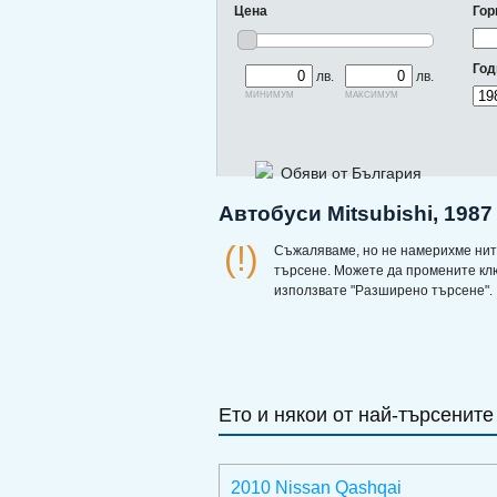
Цена
Гор
Год
лв.
лв.
минимум
максимум
Обяви от България
Автобуси Mitsubishi, 1987
(!)
Съжаляваме, но не намерихме нит
търсене. Можете да промените кл
използвате "Разширено търсене".
Ето и някои от най-търсените
2010 Nissan Qashqai