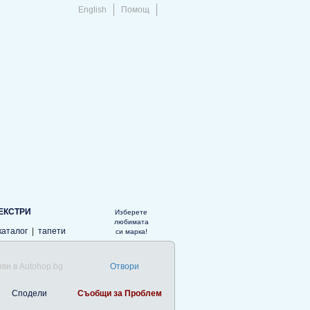
English
Помощ
ЕКСТРИ
Изберете
любимата
каталог
|
тапети
си марка!
ви в Autohop.bg
Отвори
Сподели
Съобщи за Проблем