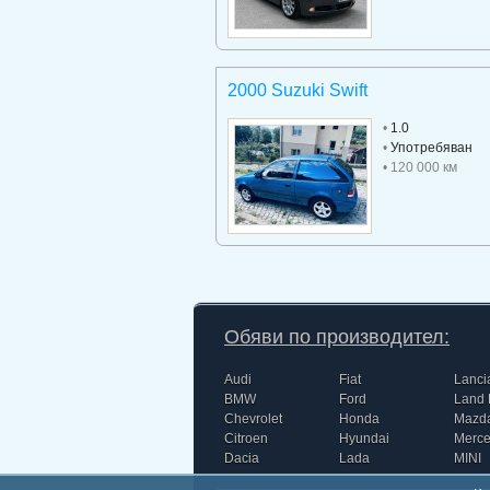
2000 Suzuki Swift
•
1.0
•
Употребяван
• 120 000 км
Обяви по производител:
Audi
Fiat
Lanci
BMW
Ford
Land 
Chevrolet
Honda
Mazd
Citroen
Hyundai
Merc
Dacia
Lada
MINI