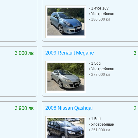
•
1.4tce 16v
•
Употребяван
• 180 500 км
2009 Renault Megane
3 000 лв
3
•
1.5dci
•
Употребяван
• 278 000 км
2008 Nissan Qashqai
3 900 лв
2
•
1.5dci
•
Употребяван
• 251 000 км