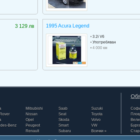
1995 Acura Legend
3 129 лв
•
3.2i V6
•
Употребяван
• 4 000 км
Обя
a
Mitsubishi
Saab
Suzuki
Соф
Rover
Nissan
Seat
Toyota
Плов
a
Opel
Skoda
Volvo
Вели
edes-Benz
Peugeot
Smart
VW
Бург
Renault
Subaru
Всички »
Стар