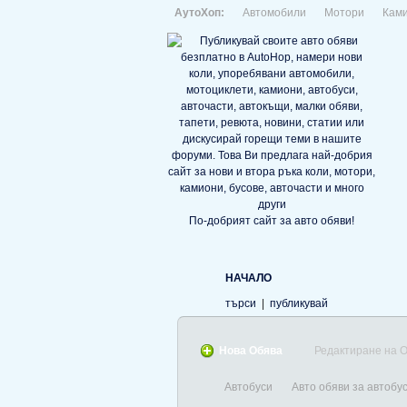
АутоХоп:
Автомобили
Мотори
Кам
По-добрият сайт за авто обяви!
НАЧАЛО
търси
|
публикувай
Нова Обява
Редактиране на 
Автобуси
Авто обяви за автобус