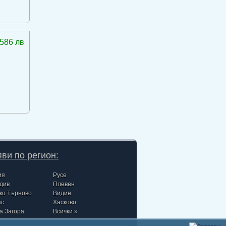
586 лв
ви по регион:
ия
Русе
див
Плевен
ко Търново
Видин
ас
Хасково
а Загора
Всички »