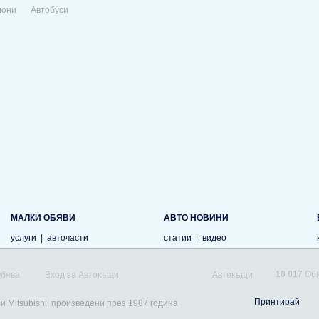
иони
Автобуси
МАЛКИ ОБЯВИ
АВТО НОВИНИ
услуги
|
авточасти
статии
|
видео
10 017
Обя
Обява
Вход за Автокъщи
Автокъщи
Принтирай
и Mitsubishi, произведени през 1987 година