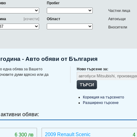
иво
Пробег
Частни лица
ина
[изчисти]
Област
Автокъщи
Вносители
 година - Авто обяви от България
о една обява за Вашето
Ново търсене за:
ючовите думи вдясно или да
ТЪРСИ
Корекция на търсенето
Разширено търсене
 активни обяви:
2009 Renault Scenic
6 300 лв
4