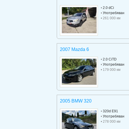
•
2.0 dCi
•
Употребяван
• 261 000 км
2007 Mazda 6
•
2.0 CiTD
•
Употребяван
• 179 000 км
2005 BMW 320
•
320d E91
•
Употребяван
• 278 000 км