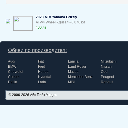
2023 ATV Yamaha Grizzly
ATV/4 Wheel • Дизел • 6 876 км
400 лв
Обяви по производител:
Audi
Fiat
Lancia
Mitsubishi
BMW
Ford
Land Rover
Nissan
Chevrolet
Honda
Mazda
Opel
Citroen
Hyundai
Mercedes-Benz
Peugeot
Dacia
Lada
MINI
Renault
© 2006-2026
Айс Пийк Медиа