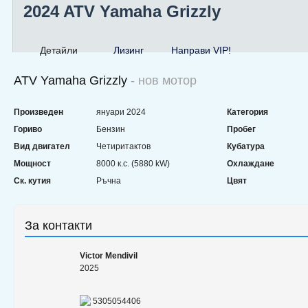
2024 ATV Yamaha Grizzly
Детайли
Лизинг
Направи VIP!
ATV Yamaha Grizzly
- нов мотор
Произведен
януари 2024
Категория
Гориво
Бензин
Пробег
Вид двигател
Четиритактов
Кубатура
Мощност
8000 к.с. (5880 kW)
Охлаждане
Ск. кутия
Ръчна
Цвят
За контакти
Victor Mendivil
2025
5305054406