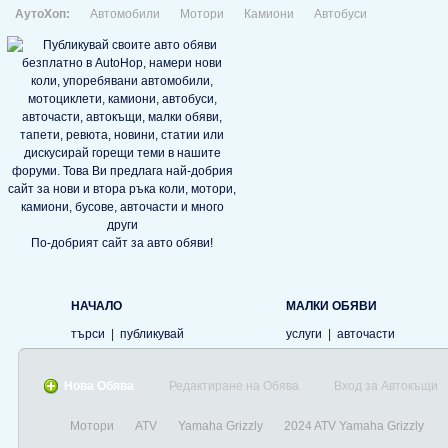
АутоХоп:
Автомобили
Мотори
Камиони
Автобуси
По-добрият сайт за авто обяви!
НАЧАЛО
МАЛКИ ОБЯВИ
търси
|
публикувай
услуги
|
авточасти
Нова Обява
Редактиране на Обява
Вход за Автокъщи
Мотори
ATV
Yamaha Grizzly
2024 ATV Yamaha Grizzly