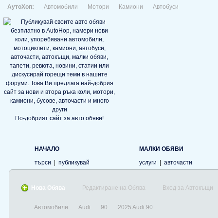
АутоХоп:
Автомобили
Мотори
Камиони
Автобуси
По-добрият сайт за авто обяви!
НАЧАЛО
МАЛКИ ОБЯВИ
търси
|
публикувай
услуги
|
авточасти
Нова Обява
Редактиране на Обява
Вход за Автокъщи
Автомобили
Audi
90
2025 Audi 90