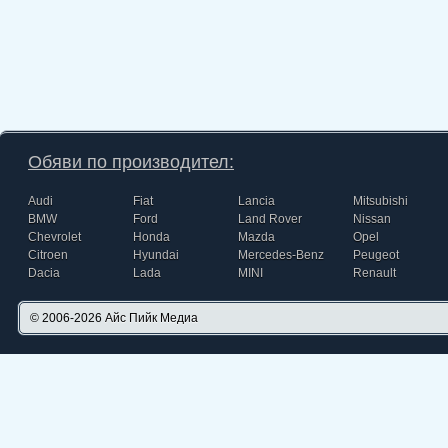
Обяви по производител:
Audi
Fiat
Lancia
Mitsubishi
BMW
Ford
Land Rover
Nissan
Chevrolet
Honda
Mazda
Opel
Citroen
Hyundai
Mercedes-Benz
Peugeot
Dacia
Lada
MINI
Renault
© 2006-2026
Айс Пийк Медиа