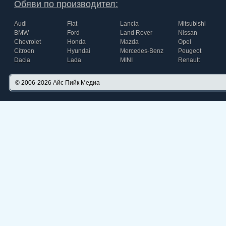
Обяви по производител:
Audi
Fiat
Lancia
Mitsubishi
BMW
Ford
Land Rover
Nissan
Chevrolet
Honda
Mazda
Opel
Citroen
Hyundai
Mercedes-Benz
Peugeot
Dacia
Lada
MINI
Renault
© 2006-2026
Айс Пийк Медиа