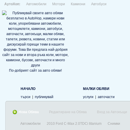
АутоХоп:
Автомобили
Мотори
Камиони
Автобуси
По-добрият сайт за авто обяви!
НАЧАЛО
МАЛКИ ОБЯВИ
търси
|
публикувай
услуги
|
авточасти
Нова Обява
Редактиране на Обява
Вход за Автокъщи
Автомобили
2010 Ford C-Max 2.0TDCi titanium
Снимки