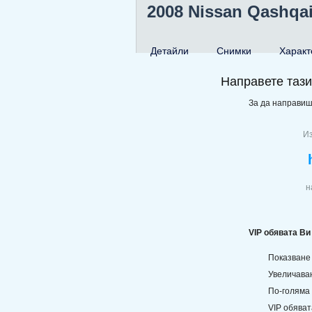
2008 Nissan Qashqai 
Детайли
Снимки
Характ
Направете таз
За да направиш
Из
н
VIP обявата Ви
Показване
Увеличава
По-голяма 
VIP обяват