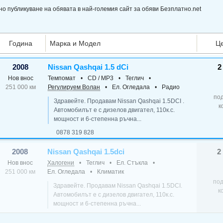
о публикуване на обявата в най-големия сайт за обяви Безплатно.net
Година
Марка и Модел
Ц
2008
Nissan Qashqai 1.5 dCi
2
Нов внос
Темпомат
•
CD / MP3
•
Теглич
•
251 000 км
Регулируем Волан
•
Ел. Огледала
•
Радио
по
Здравейте. Продавам Nissan Qashqai 1.5DCI .
к
Автомобилът е с дизелов двигател, 110к.с.
мощност и 6-степенна ръчна...
0878 319 828
2008
Nissan Qashqai 1.5dci
2
Нов внос
Халогени
•
Теглич
•
Ел. Стъкла
•
251 000 км
Ел. Огледала
•
Климатик
по
Здравейте. Продавам Nissan Qashqai 1.5DCI.
к
Автомобилът е с дизелов двигател, 110к.с.
мощност и 6-степенна ръчна...