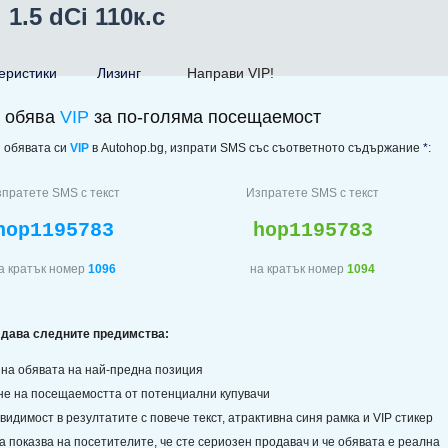
1.5 dCi 110к.с
еристики
Лизинг
Направи VIP!
и обява
VIP
за по-голяма посещаемост
 обявата си
VIP
в Autohop.bg, изпрати SMS със съответното съдържание
*
:
пратете SMS с текст
Изпратете SMS с текст
hop1195783
hop1195783
а кратък номер
1096
на кратък номер
1094
 дава следните предимства:
 на обявата на най-предна позиция
не на посещаемостта от потенциални купувачи
видимост в резултатите с повече текст, атрактивна синя рамка и VIP стикер
а показва на посетителите, че сте сериозен продавач и че обявата е реална