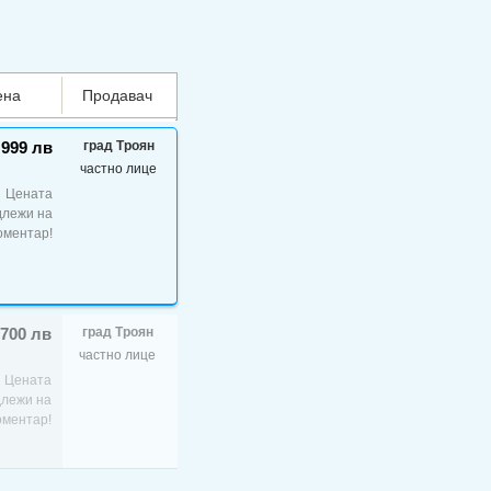
ена
Продавач
 999 лв
град Троян
частно лице
Цената
длежи на
оментар!
 700 лв
град Троян
частно лице
Цената
длежи на
оментар!