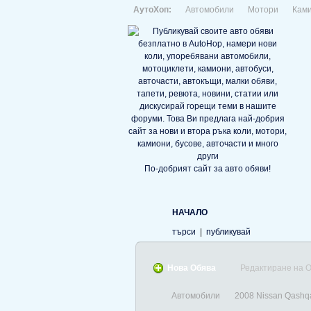
АутоХоп:
Автомобили
Мотори
Кам
По-добрият сайт за авто обяви!
НАЧАЛО
търси
|
публикувай
Нова Обява
Редактиране на 
Автомобили
2008 Nissan Qashqa