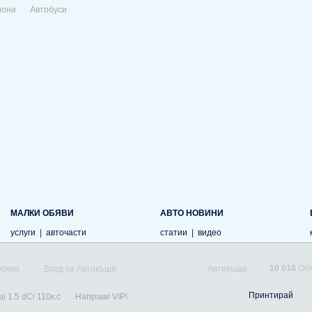
иони
Автобуси
МАЛКИ ОБЯВИ
АВТО НОВИНИ
услуги
|
авточасти
статии
|
видео
10 018
Обя
Обява
Вход за Автокъщи
Автокъщи
Принтирай
i 1.5 dCi 110к.с
Направи VIP!