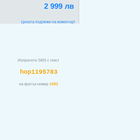
2 999 лв
Цената подлежи на коментар!
Изпратете SMS с текст
hop1195783
на кратък номер
1092