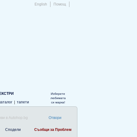
English
Помощ
ЕКСТРИ
Изберете
любимата
каталог
|
тапети
си марка!
ви в Autohop.bg
Отвори
Сподели
Съобщи за Проблем