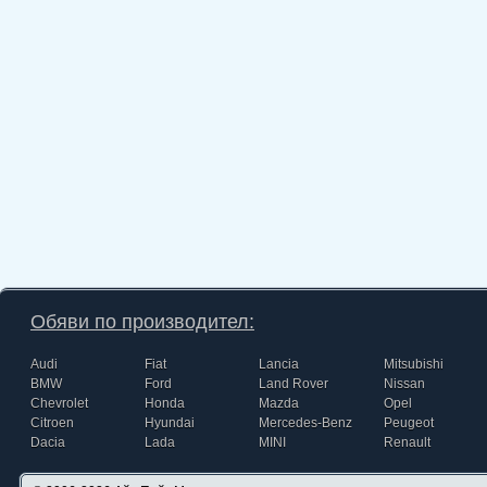
Обяви по производител:
Audi
Fiat
Lancia
Mitsubishi
BMW
Ford
Land Rover
Nissan
Chevrolet
Honda
Mazda
Opel
Citroen
Hyundai
Mercedes-Benz
Peugeot
Dacia
Lada
MINI
Renault