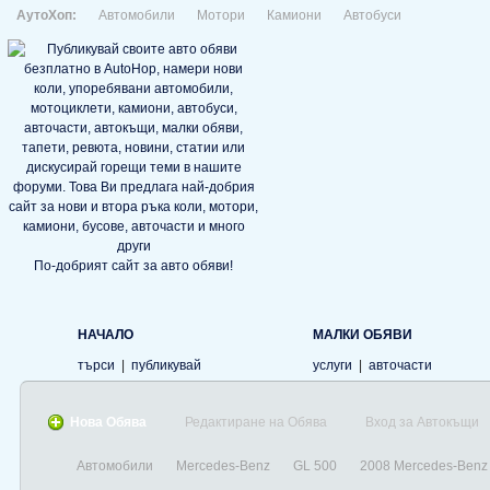
АутоХоп:
Автомобили
Мотори
Камиони
Автобуси
По-добрият сайт за авто обяви!
НАЧАЛО
МАЛКИ ОБЯВИ
търси
|
публикувай
услуги
|
авточасти
Нова Обява
Редактиране на Обява
Вход за Автокъщи
Автомобили
Mercedes-Benz
GL 500
2008 Mercedes-Benz