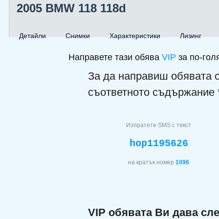
2005 BMW 118 118d
Детайли
Снимки
Характеристики
Лизинг
Направете тази обява
VIP
за по-гол
За да направиш обявата 
съответното съдържание
Изпратете SMS с текст
hop1195626
на кратък номер
1096
VIP обявата Ви дава сл