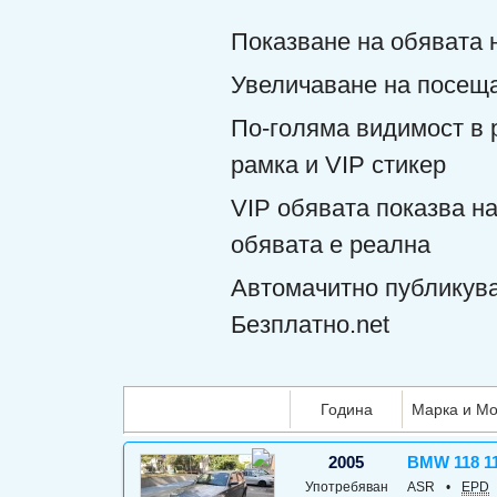
Показване на обявата 
Увеличаване на посеща
По-голяма видимост в р
рамка и VIP стикер
VIP обявата показва на
обявата е реална
Автомачитно публикува
Безплатно.net
Година
Марка и Мо
2005
BMW 118 1
Употребяван
ASR
•
EPD