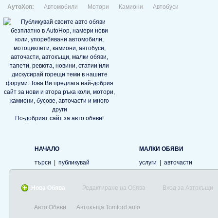
АутоХоп:
Автомобили
Мотори
Камиони
Автобуси
По-добрият сайт за авто обяви!
НАЧАЛО
МАЛКИ ОБЯВИ
търси
|
публикувай
услуги
|
авточасти
Нова Обява
Редактиране на Обява
Вход за Автокъщи
Авто Обяви
Автокъща Tomford auto