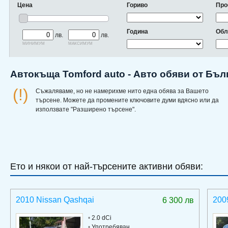
Цена
Гориво
Про
Година
Обл
лв.
лв.
минимум
максимум
Автокъща Tomford auto - Авто обяви от Бъл
(!)
Съжаляваме, но не намерихме нито една обява за Вашето
търсене. Можете да промените ключовите думи вдясно или да
използвате "Разширено търсене".
Ето и някои от най-търсените активни обяви:
2010 Nissan Qashqai
200
6 300 лв
•
2.0 dCi
•
Употребяван