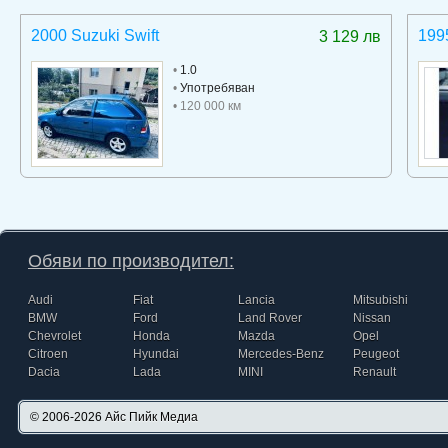
2000 Suzuki Swift
199
3 129 лв
•
1.0
•
Употребяван
• 120 000 км
Обяви по производител:
Audi
Fiat
Lancia
Mitsubishi
BMW
Ford
Land Rover
Nissan
Chevrolet
Honda
Mazda
Opel
Citroen
Hyundai
Mercedes-Benz
Peugeot
Dacia
Lada
MINI
Renault
© 2006-2026
Айс Пийк Медиа