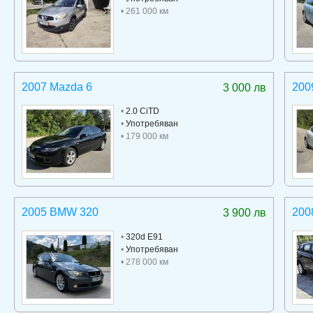
• 261 000 км
2007 Mazda 6
200
3 000 лв
•
2.0 CiTD
•
Употребяван
• 179 000 км
2005 BMW 320
200
3 900 лв
•
320d E91
•
Употребяван
• 278 000 км