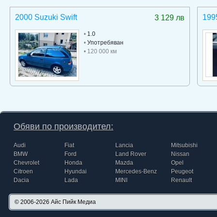
2000 Suzuki Swift
199
3 129 лв
•
1.0
•
Употребяван
• 120 000 км
Обяви по производител:
Audi
Fiat
Lancia
Mitsubishi
BMW
Ford
Land Rover
Nissan
Chevrolet
Honda
Mazda
Opel
Citroen
Hyundai
Mercedes-Benz
Peugeot
Dacia
Lada
MINI
Renault
© 2006-2026
Айс Пийк Медиа