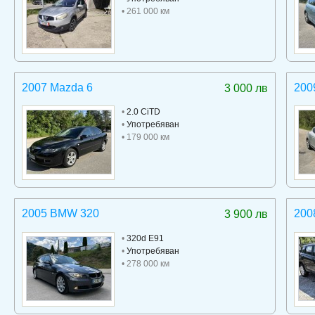
• 261 000 км
2007 Mazda 6
200
3 000 лв
•
2.0 CiTD
•
Употребяван
• 179 000 км
2005 BMW 320
200
3 900 лв
•
320d E91
•
Употребяван
• 278 000 км