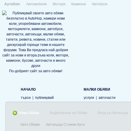
АутоХоп:
Автомобили
Мотори
Камиони
Автобуси
По-добрият сайт за авто обяви!
НАЧАЛО
МАЛКИ ОБЯВИ
търси
|
публикувай
услуги
|
авточасти
Нова Обява
Редактиране на Обява
Вход за Автокъщи
Авто Обяви
Автокъща Стоком-Ауто