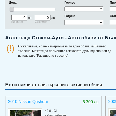
Цена
Гориво
Про
Година
Обл
лв.
лв.
минимум
максимум
Автокъща Стоком-Ауто - Авто обяви от Бъл
(!)
Съжаляваме, но не намерихме нито една обява за Вашето
търсене. Можете да промените ключовите думи вдясно или да
използвате "Разширено търсене".
Ето и някои от най-търсените активни обяви:
2010 Nissan Qashqai
200
6 300 лв
•
2.0 dCi
•
Употребяван