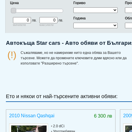
Цена
Гориво
Про
Година
Обл
лв.
лв.
минимум
максимум
Автокъща Star cars - Авто обяви от Българи
(!)
Съжаляваме, но не намерихме нито една обява за Вашето
търсене. Можете да промените ключовите думи вдясно или да
използвате "Разширено търсене".
Ето и някои от най-търсените активни обяви:
2010 Nissan Qashqai
200
6 300 лв
•
2.0 dCi
•
Употребяван