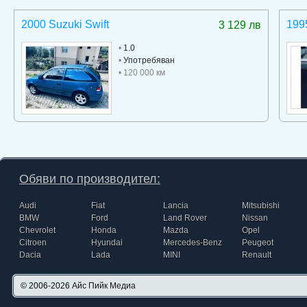
2000 Suzuki Swift
199
3 129 лв
•
1.0
•
Употребяван
• 120 000 км
Обяви по производител:
Audi
Fiat
Lancia
Mitsubishi
BMW
Ford
Land Rover
Nissan
Chevrolet
Honda
Mazda
Opel
Citroen
Hyundai
Mercedes-Benz
Peugeot
Dacia
Lada
MINI
Renault
© 2006-2026
Айс Пийк Медиа