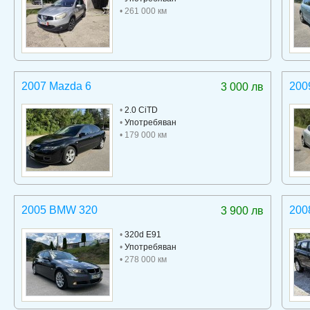
• 261 000 км
2007 Mazda 6
200
3 000 лв
•
2.0 CiTD
•
Употребяван
• 179 000 км
2005 BMW 320
200
3 900 лв
•
320d E91
•
Употребяван
• 278 000 км