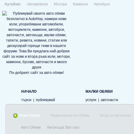
АутоХоп:
Автомобили
Мотори
Камиони
Автобуси
По-добрият сайт за авто обяви!
НАЧАЛО
МАЛКИ ОБЯВИ
търси
|
публикувай
услуги
|
авточасти
Нова Обява
Редактиране на Обява
Вход за Автокъщи
Авто Обяви
Автокъща Star cars