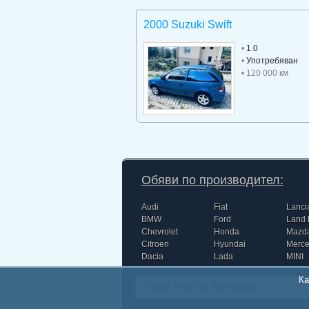
2000 Suzuki Swift
•
1.0
•
Употребяван
• 120 000 км
Обяви по производител:
Audi
Fiat
Lanci
BMW
Ford
Land 
Chevrolet
Honda
Mazd
Citroen
Hyundai
Merc
Dacia
Lada
MINI
Ка
© 2006-2026
Айс Пийк Медиа