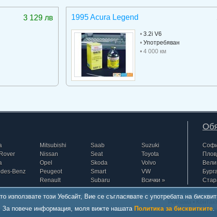
1995 Acura Legend
3 129 лв
•
3.2i V6
•
Употребяван
• 4 000 км
Обя
a
Mitsubishi
Saab
Suzuki
Соф
Rover
Nissan
Seat
Toyota
Плов
a
Opel
Skoda
Volvo
Вели
edes-Benz
Peugeot
Smart
VW
Бург
Renault
Subaru
Всички »
Стар
то използвате този Уебсайт, Вие се съгласявате с употребата на бисквит
Реклама
•
Контак
За повече информация, моля вижте нашата
Политика за бисквитките
.