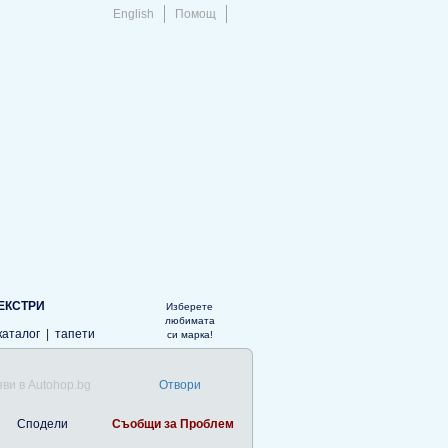
English
Помощ
ЕКСТРИ
Изберете
любимата
каталог
|
тапети
си марка!
ви в Autohop.bg
Отвори
Сподели
Съобщи за Проблем