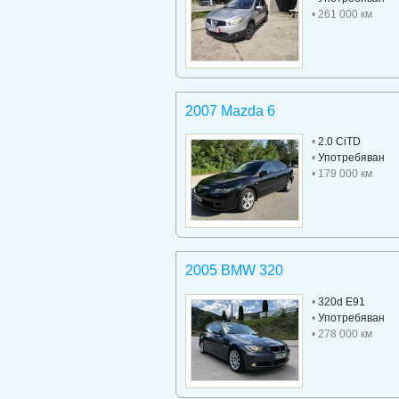
• 261 000 км
2007 Mazda 6
•
2.0 CiTD
•
Употребяван
• 179 000 км
2005 BMW 320
•
320d E91
•
Употребяван
• 278 000 км