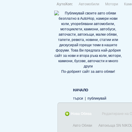
АутоХоп:
Автомобили
Мотори
Кам
По-добрият сайт за авто обяви!
НАЧАЛО
търси
|
публикувай
Нова Обява
Редактиране на 
Авто Обяви
Автокъща SN NIKO