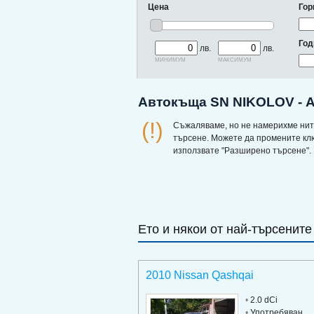
Цена
Гор
Год
лв.
лв.
минимум
максимум
Автокъща SN NIKOLOV - А
(!)
Съжаляваме, но не намерихме нит
търсене. Можете да промените кл
използвате "Разширено търсене".
Ето и някои от най-търсените
2010 Nissan Qashqai
•
2.0 dCi
•
Употребяван