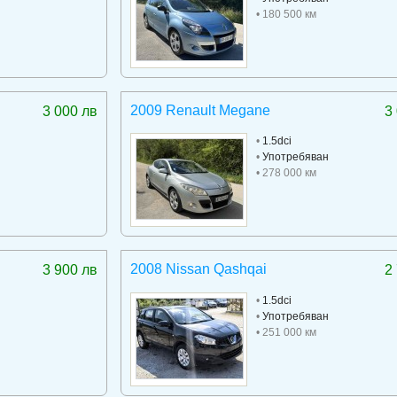
• 180 500 км
2009 Renault Megane
3 000 лв
3
•
1.5dci
•
Употребяван
• 278 000 км
2008 Nissan Qashqai
3 900 лв
2
•
1.5dci
•
Употребяван
• 251 000 км