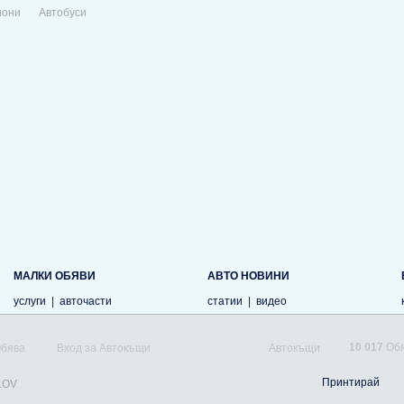
иони
Автобуси
МАЛКИ ОБЯВИ
АВТО НОВИНИ
услуги
|
авточасти
статии
|
видео
10 017
Обя
Обява
Вход за Автокъщи
Автокъщи
Принтирай
LOV