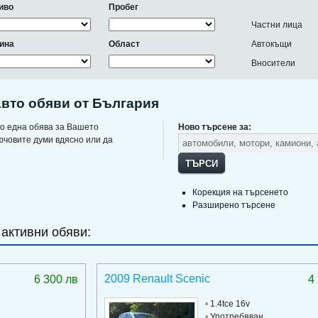
иво
Пробег
Частни лица
ина
Област
Автокъщи
Вносители
вто обяви от България
о една обява за Вашето
Ново търсене за:
ючовите думи вдясно или да
ТЪРСИ
Корекция на търсенето
Разширено търсене
 активни обяви:
2009 Renault Scenic
6 300 лв
4
•
1.4tce 16v
•
Употребяван