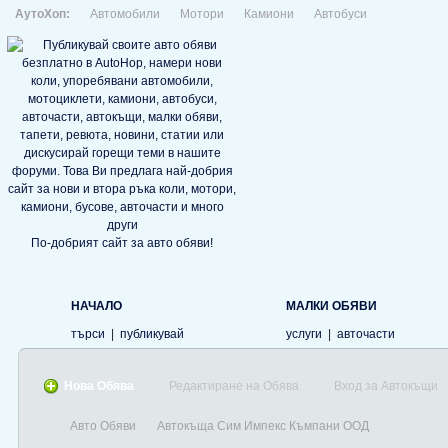
АутоХоп:
Автомобили
Мотори
Камиони
Автобуси
По-добрият сайт за авто обяви!
НАЧАЛО
МАЛКИ ОБЯВИ
търси
|
публикувай
услуги
|
авточасти
Нова Обява
Редактиране на Обява
Вход за Автокъщи
Авто Обяви
Автокъща Сим Импекс Къмпани ООД