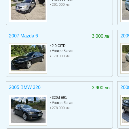
• 261 000 км
2007 Mazda 6
200
3 000 лв
•
2.0 CiTD
•
Употребяван
• 179 000 км
2005 BMW 320
200
3 900 лв
•
320d E91
•
Употребяван
• 278 000 км