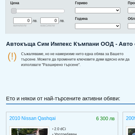
Цена
Гориво
Про
Година
Обл
лв.
лв.
минимум
максимум
Автокъща Сим Импекс Къмпани ООД - Авто 
(!)
Съжаляваме, но не намерихме нито една обява за Вашето
търсене. Можете да промените ключовите думи вдясно или да
използвате "Разширено търсене".
Ето и някои от най-търсените активни обяви:
2010 Nissan Qashqai
200
6 300 лв
•
2.0 dCi
•
Употребяван