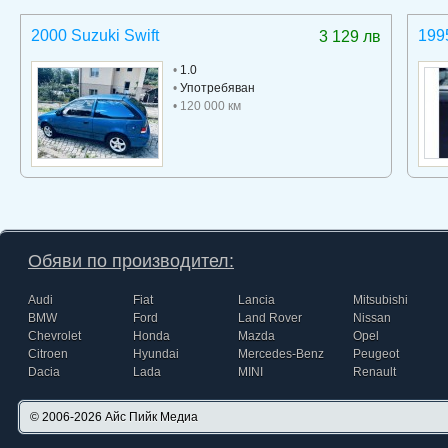
2000 Suzuki Swift
199
3 129 лв
•
1.0
•
Употребяван
• 120 000 км
Обяви по производител:
Audi
Fiat
Lancia
Mitsubishi
BMW
Ford
Land Rover
Nissan
Chevrolet
Honda
Mazda
Opel
Citroen
Hyundai
Mercedes-Benz
Peugeot
Dacia
Lada
MINI
Renault
© 2006-2026
Айс Пийк Медиа