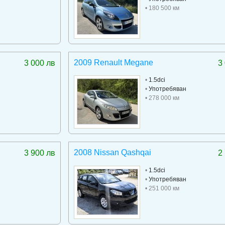
• 180 500 км
2009 Renault Megane
3 000 лв
3
•
1.5dci
•
Употребяван
• 278 000 км
2008 Nissan Qashqai
3 900 лв
2
•
1.5dci
•
Употребяван
• 251 000 км