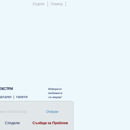
English
Помощ
ЕКСТРИ
Изберете
любимата
каталог
|
тапети
си марка!
ви в Autohop.bg
Отвори
Сподели
Съобщи за Проблем