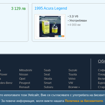
1995 Acura Legend
3 129 лв
•
3.2i V6
•
Употребяван
• 4 000 км
Обя
a
Mitsubishi
Saab
Suzuki
Соф
Rover
Nissan
Seat
Toyota
Плов
a
Opel
Skoda
Volvo
Вели
edes-Benz
Peugeot
Smart
VW
Бург
Renault
Subaru
Всички »
Стар
то използвате този Уебсайт, Вие се съгласявате с употребата на бисквит
Реклама
•
Контак
За повече информация, моля вижте нашата
Политика за бисквитките
.