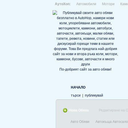
АутоХоп:
Автомобили
Мотори
Кам
По-добрият сайт за авто обяви!
НАЧАЛО
търси
|
публикувай
Нова Обява
Редактиране на 
Авто Обяви
Автокъща Автосало