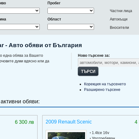
иво
Пробег
Частни лица
ина
Област
Автокъщи
Вносители
r - Авто обяви от България
о една обява за Вашето
Ново търсене за:
ючовите думи вдясно или да
ТЪРСИ
Корекция на търсенето
Разширено търсене
 активни обяви:
2009 Renault Scenic
6 300 лв
4
•
1.4tce 16v
•
Употребяван