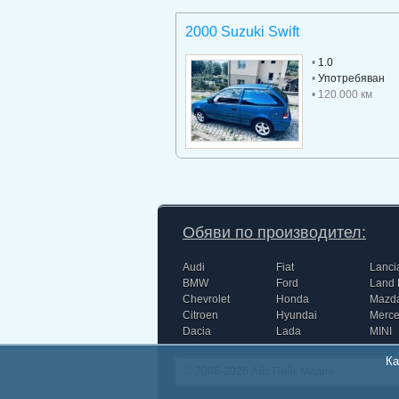
2000 Suzuki Swift
•
1.0
•
Употребяван
• 120 000 км
Обяви по производител:
Audi
Fiat
Lanci
BMW
Ford
Land 
Chevrolet
Honda
Mazd
Citroen
Hyundai
Merc
Dacia
Lada
MINI
Ка
© 2006-2026
Айс Пийк Медиа