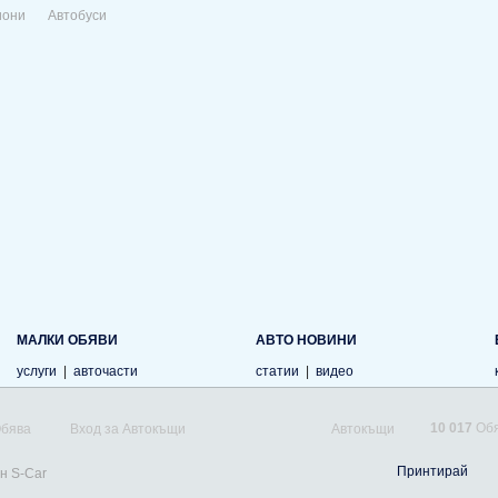
иони
Автобуси
МАЛКИ ОБЯВИ
АВТО НОВИНИ
услуги
|
авточасти
статии
|
видео
10 017
Обя
Обява
Вход за Автокъщи
Автокъщи
Принтирай
н S-Car