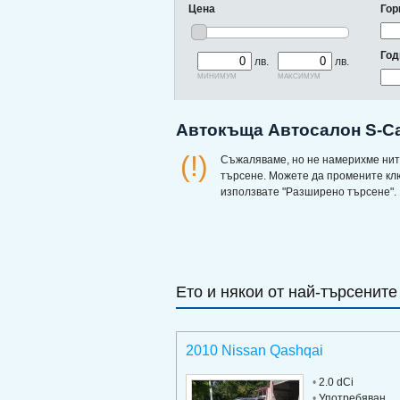
Цена
Гор
Год
лв.
лв.
минимум
максимум
Автокъща Автосалон S-Ca
(!)
Съжаляваме, но не намерихме нит
търсене. Можете да промените кл
използвате "Разширено търсене".
Ето и някои от най-търсените
2010 Nissan Qashqai
•
2.0 dCi
•
Употребяван