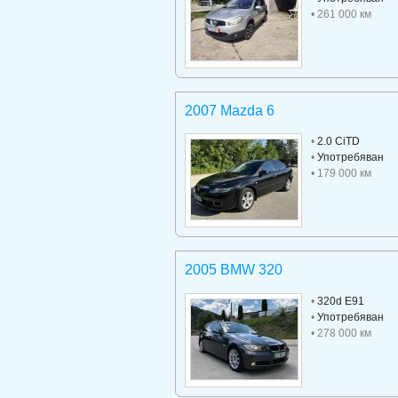
• 261 000 км
2007 Mazda 6
•
2.0 CiTD
•
Употребяван
• 179 000 км
2005 BMW 320
•
320d E91
•
Употребяван
• 278 000 км