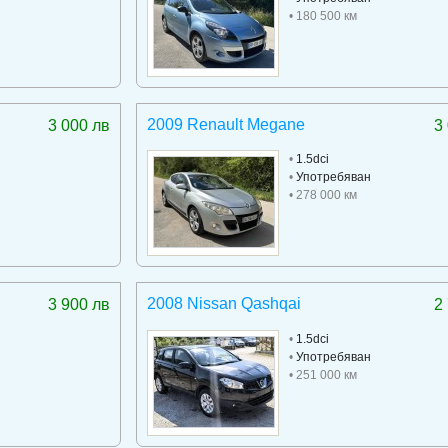
• 180 500 км
2009 Renault Megane
3 000 лв
3
•
1.5dci
•
Употребяван
• 278 000 км
2008 Nissan Qashqai
3 900 лв
2
•
1.5dci
•
Употребяван
• 251 000 км