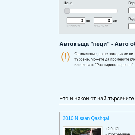
Цена
Гор
Год
лв.
лв.
минимум
максимум
Автокъща "пеци" - Авто 
(!)
Съжаляваме, но не намерихме нит
търсене. Можете да промените кл
използвате "Разширено търсене".
Ето и някои от най-търсените
2010 Nissan Qashqai
•
2.0 dCi
•
Употребяван