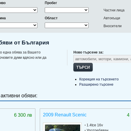
иво
Пробег
Частни лица
ина
Област
Автокъщи
Вносители
обяви от България
о една обява за Вашето
Ново търсене за:
ючовите думи вдясно или да
ТЪРСИ
Корекция на търсенето
Разширено търсене
 активни обяви:
2009 Renault Scenic
6 300 лв
4
•
1.4tce 16v
•
Употребяван