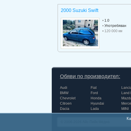
2000 Suzuki Swift
•
1.0
•
Употребяван
• 120 000 км
Обяви по производител:
Audi
Fiat
Lanci
BMW
Ford
Land 
Chevrolet
Honda
Mazd
Citroen
Hyundai
Merc
Dacia
Lada
MINI
Ка
© 2006-2026
Айс Пийк Медиа