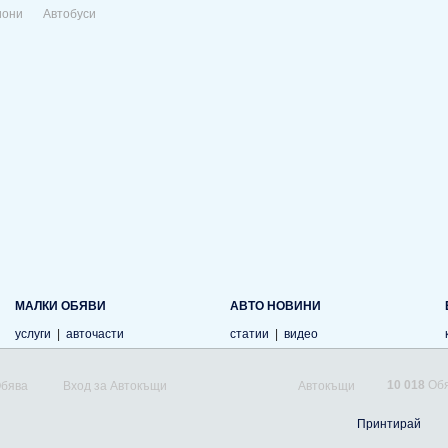
иони
Автобуси
МАЛКИ ОБЯВИ
АВТО НОВИНИ
услуги
|
авточасти
статии
|
видео
10 018
Обя
Обява
Вход за Автокъщи
Автокъщи
Принтирай