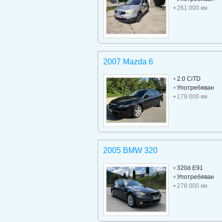
• 261 000 км
2007 Mazda 6
•
2.0 CiTD
•
Употребяван
• 179 000 км
2005 BMW 320
•
320d E91
•
Употребяван
• 278 000 км