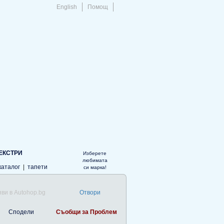
English
Помощ
ЕКСТРИ
Изберете
любимата
каталог
|
тапети
си марка!
ви в Autohop.bg
Отвори
Сподели
Съобщи за Проблем