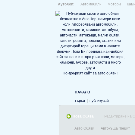
АутоХоп:
Автомобили
Мотори
Кам
По-добрият сайт за авто обяви!
НАЧАЛО
търси
|
публикувай
Нова Обява
Редактиране на 
Авто Обяви
Автокъща "пеци"