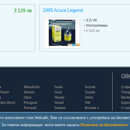
1995 Acura Legend
3 129 лв
•
3.2i V6
•
Употребяван
• 4 000 км
Обя
a
Mitsubishi
Saab
Suzuki
Соф
Rover
Nissan
Seat
Toyota
Плов
a
Opel
Skoda
Volvo
Вели
edes-Benz
Peugeot
Smart
VW
Бург
Renault
Subaru
Всички »
Стар
то използвате този Уебсайт, Вие се съгласявате с употребата на бисквит
Реклама
•
Контак
За повече информация, моля вижте нашата
Политика за бисквитките
.