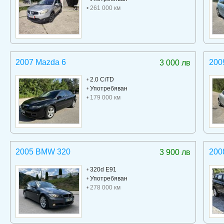
• 261 000 км
2007 Mazda 6
200
3 000 лв
•
2.0 CiTD
•
Употребяван
• 179 000 км
2005 BMW 320
200
3 900 лв
•
320d E91
•
Употребяван
• 278 000 км