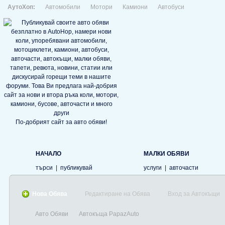
АутоХоп:
Автомобили
Мотори
Камиони
Автобуси
По-добрият сайт за авто обяви!
НАЧАЛО
МАЛКИ ОБЯВИ
търси
|
публикувай
услуги
|
авточасти
Нова Обява
Редактиране на Обява
Вход за Автокъщи
Авто Обяви
Автокъща PapazAuto