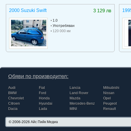
2000 Suzuki Swift
199
3 129 лв
•
1.0
•
Употребяван
• 120 000 км
Обяви по производител:
Audi
Fiat
Lancia
Mitsubishi
BMW
Ford
Land Rover
Nissan
Chevrolet
Honda
Mazda
Opel
Citroen
Hyundai
Mercedes-Benz
Peugeot
Dacia
Lada
MINI
Renault
© 2006-2026
Айс Пийк Медиа