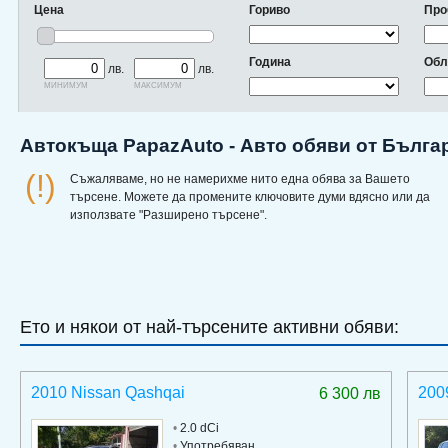
Цена
Гориво
Про
Година
Обл
лв.
лв.
минимум
максимум
Автокъща PapazAuto - Авто обяви от Бълга
(!)
Съжаляваме, но не намерихме нито една обява за Вашето
търсене. Можете да промените ключовите думи вдясно или да
използвате "Разширено търсене".
Ето и някои от най-търсените активни обяви:
2010 Nissan Qashqai
200
6 300 лв
•
2.0 dCi
•
Употребяван