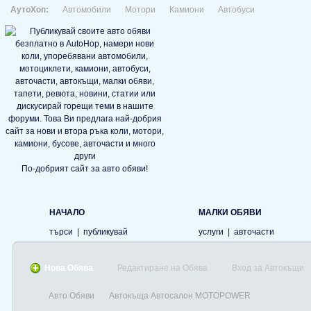
АутоХоп:
Автомобили
Мотори
Камиони
Автобуси
По-добрият сайт за авто обяви!
НАЧАЛО
МАЛКИ ОБЯВИ
търси
|
публикувай
услуги
|
авточасти
Нова Обява
Редактиране на Обява
Вход за Автокъщи
Авто Обяви
Автокъща Автосалон MOTOPOWER