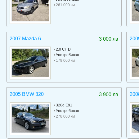
• 261 000 км
2007 Mazda 6
200
3 000 лв
•
2.0 CiTD
•
Употребяван
• 179 000 км
2005 BMW 320
200
3 900 лв
•
320d E91
•
Употребяван
• 278 000 км