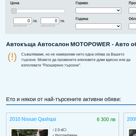
Цена
Гориво
Про
Година
Обл
лв.
лв.
минимум
максимум
Автокъща Автосалон MOTOPOWER - Авто об
(!)
Съжаляваме, но не намерихме нито една обява за Вашето
търсене. Можете да промените ключовите думи вдясно или да
използвате "Разширено търсене".
Ето и някои от най-търсените активни обяви:
2010 Nissan Qashqai
200
6 300 лв
•
2.0 dCi
•
Употребяван