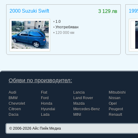
2000 Suzuki Swift
199
3 129 лв
•
1.0
•
Употребяван
• 120 000 км
Обяви по производител:
Audi
Fiat
Lancia
Mitsubishi
BMW
Ford
Land Rover
Nissan
Chevrolet
Honda
Mazda
Opel
Citroen
Hyundai
Mercedes-Benz
Peugeot
Dacia
Lada
MINI
Renault
© 2006-2026
Айс Пийк Медиа