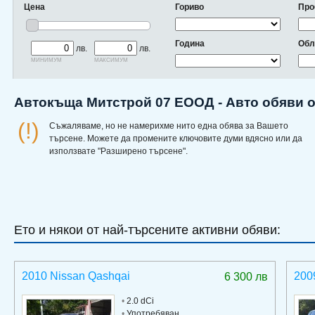
Цена
Гориво
Про
Година
Обл
лв.
лв.
минимум
максимум
Автокъща Митстрой 07 ЕООД - Авто обяви 
(!)
Съжаляваме, но не намерихме нито една обява за Вашето
търсене. Можете да промените ключовите думи вдясно или да
използвате "Разширено търсене".
Ето и някои от най-търсените активни обяви:
2010 Nissan Qashqai
200
6 300 лв
•
2.0 dCi
•
Употребяван