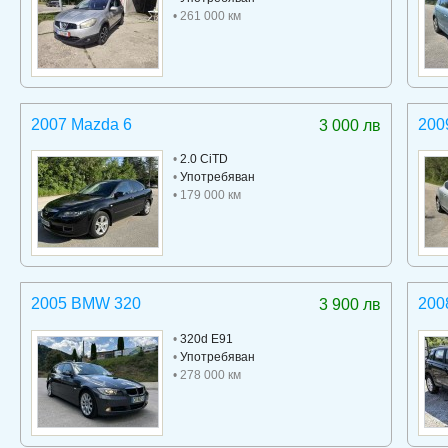
• 261 000 км
2007 Mazda 6
200
3 000 лв
•
2.0 CiTD
•
Употребяван
• 179 000 км
2005 BMW 320
200
3 900 лв
•
320d E91
•
Употребяван
• 278 000 км