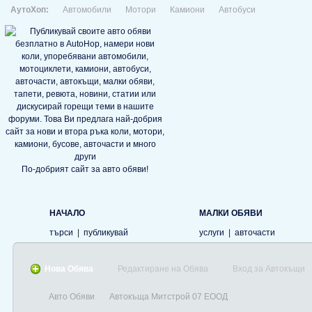
АутоХоп:
Автомобили
Мотори
Камиони
Автобуси
По-добрият сайт за авто обяви!
НАЧАЛО
МАЛКИ ОБЯВИ
търси
|
публикувай
услуги
|
авточасти
Нова Обява
Редактиране на Обява
Вход за Автокъщи
Авто Обяви
Автокъща Митстрой 07 ЕООД