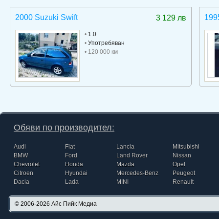
2000 Suzuki Swift
199
3 129 лв
•
1.0
•
Употребяван
• 120 000 км
Обяви по производител:
Audi
Fiat
Lancia
Mitsubishi
BMW
Ford
Land Rover
Nissan
Chevrolet
Honda
Mazda
Opel
Citroen
Hyundai
Mercedes-Benz
Peugeot
Dacia
Lada
MINI
Renault
© 2006-2026
Айс Пийк Медиа