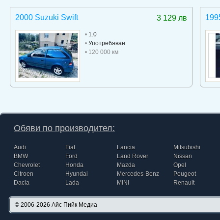
2000 Suzuki Swift
199
3 129 лв
•
1.0
•
Употребяван
• 120 000 км
Обяви по производител:
Audi
Fiat
Lancia
Mitsubishi
BMW
Ford
Land Rover
Nissan
Chevrolet
Honda
Mazda
Opel
Citroen
Hyundai
Mercedes-Benz
Peugeot
Dacia
Lada
MINI
Renault
© 2006-2026
Айс Пийк Медиа