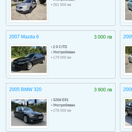
• 261 000 км
2007 Mazda 6
200
3 000 лв
•
2.0 CiTD
•
Употребяван
• 179 000 км
2005 BMW 320
200
3 900 лв
•
320d E91
•
Употребяван
• 278 000 км