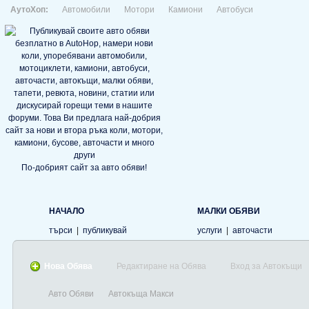
АутоХоп:
Автомобили
Мотори
Камиони
Автобуси
По-добрият сайт за авто обяви!
НАЧАЛО
МАЛКИ ОБЯВИ
търси
|
публикувай
услуги
|
авточасти
Нова Обява
Редактиране на Обява
Вход за Автокъщи
Авто Обяви
Автокъща Макси