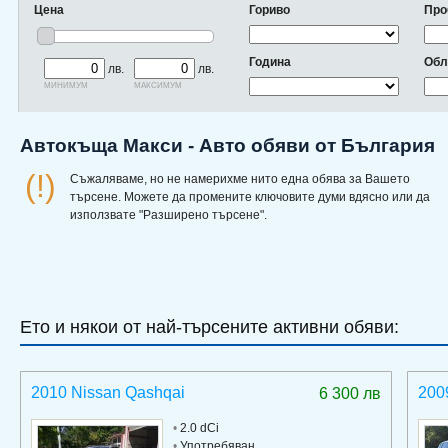
Цена
Гориво
Про
Година
Обл
лв.
лв.
минимум
максимум
Автокъща Макси - Авто обяви от България
(!)
Съжаляваме, но не намерихме нито една обява за Вашето
търсене. Можете да промените ключовите думи вдясно или да
използвате "Разширено търсене".
Ето и някои от най-търсените активни обяви:
2010 Nissan Qashqai
200
6 300 лв
•
2.0 dCi
•
Употребяван