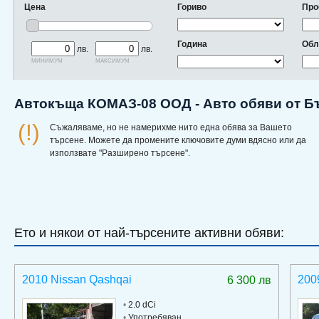
Цена
Гориво
Про
Година
Обл
лв.
лв.
минимум
максимум
Автокъща КОМАЗ-08 OOД - Авто обяви от Б
(!)
Съжаляваме, но не намерихме нито една обява за Вашето
търсене. Можете да промените ключовите думи вдясно или да
използвате "Разширено търсене".
Ето и някои от най-търсените активни обяви:
2010 Nissan Qashqai
200
6 300 лв
•
2.0 dCi
•
Употребяван