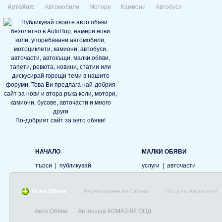
АутоХоп:
Автомобили
Мотори
Камиони
Автобуси
По-добрият сайт за авто обяви!
НАЧАЛО
МАЛКИ ОБЯВИ
търси
|
публикувай
услуги
|
авточасти
Нова Обява
Редактиране на Обява
Вход за Автокъщи
Авто Обяви
Автокъща КОМАЗ-08 OOД