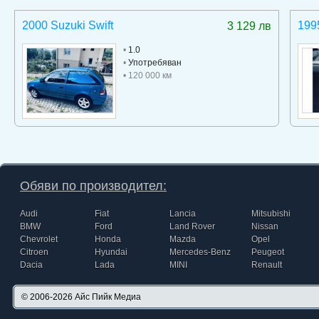
2000 Suzuki Swift
199
3 129 лв
•
1.0
•
Употребяван
• 120 000 км
Обяви по производител:
Audi
Fiat
Lancia
Mitsubishi
BMW
Ford
Land Rover
Nissan
Chevrolet
Honda
Mazda
Opel
Citroen
Hyundai
Mercedes-Benz
Peugeot
Dacia
Lada
MINI
Renault
© 2006-2026
Айс Пийк Медиа