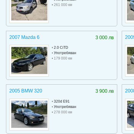
• 261 000 км
2007 Mazda 6
200
3 000 лв
•
2.0 CiTD
•
Употребяван
• 179 000 км
2005 BMW 320
200
3 900 лв
•
320d E91
•
Употребяван
• 278 000 км