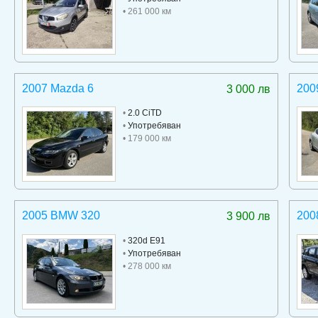
• 261 000 км
2007 Mazda 6
200
3 000 лв
•
2.0 CiTD
•
Употребяван
• 179 000 км
2005 BMW 320
200
3 900 лв
•
320d E91
•
Употребяван
• 278 000 км