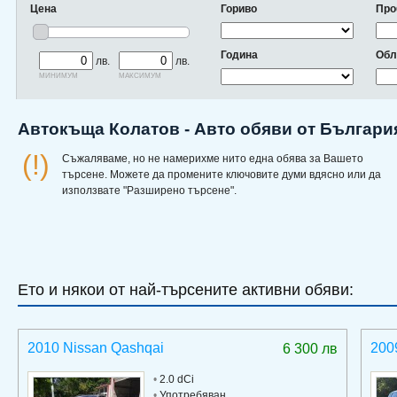
Цена
Гориво
Про
Година
Обл
лв.
лв.
минимум
максимум
Автокъща Колатов - Авто обяви от Българи
(!)
Съжаляваме, но не намерихме нито една обява за Вашето
търсене. Можете да промените ключовите думи вдясно или да
използвате "Разширено търсене".
Ето и някои от най-търсените активни обяви:
2010 Nissan Qashqai
200
6 300 лв
•
2.0 dCi
•
Употребяван