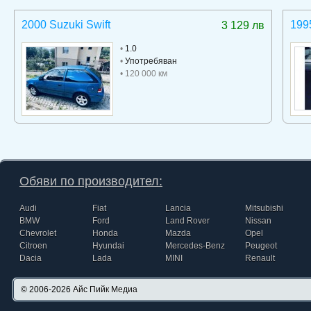
2000 Suzuki Swift
199
3 129 лв
•
1.0
•
Употребяван
• 120 000 км
Обяви по производител:
Audi
Fiat
Lancia
Mitsubishi
BMW
Ford
Land Rover
Nissan
Chevrolet
Honda
Mazda
Opel
Citroen
Hyundai
Mercedes-Benz
Peugeot
Dacia
Lada
MINI
Renault
© 2006-2026
Айс Пийк Медиа