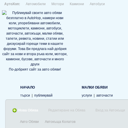
АутоХоп:
Автомобили
Мотори
Камиони
Автобуси
По-добрият сайт за авто обяви!
НАЧАЛО
МАЛКИ ОБЯВИ
търси
|
публикувай
услуги
|
авточасти
Нова Обява
Редактиране на Обява
Вход за Автокъщи
Авто Обяви
Автокъща Колатов