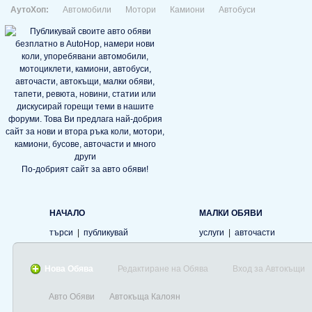
АутоХоп:
Автомобили
Мотори
Камиони
Автобуси
По-добрият сайт за авто обяви!
НАЧАЛО
МАЛКИ ОБЯВИ
търси
|
публикувай
услуги
|
авточасти
Нова Обява
Редактиране на Обява
Вход за Автокъщи
Авто Обяви
Автокъща Калоян