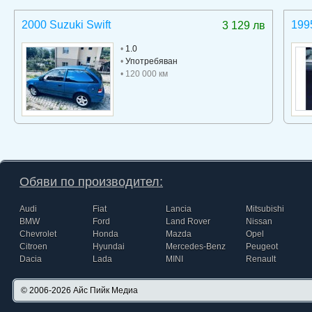
2000 Suzuki Swift
199
3 129 лв
•
1.0
•
Употребяван
• 120 000 км
Обяви по производител:
Audi
Fiat
Lancia
Mitsubishi
BMW
Ford
Land Rover
Nissan
Chevrolet
Honda
Mazda
Opel
Citroen
Hyundai
Mercedes-Benz
Peugeot
Dacia
Lada
MINI
Renault
© 2006-2026
Айс Пийк Медиа