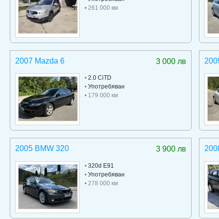
• 261 000 км
2007 Mazda 6
200
3 000 лв
•
2.0 CiTD
•
Употребяван
• 179 000 км
2005 BMW 320
200
3 900 лв
•
320d E91
•
Употребяван
• 278 000 км