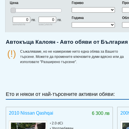
Цена
Гориво
Про
Година
Обл
лв.
лв.
минимум
максимум
Автокъща Калоян - Авто обяви от България
(!)
Съжаляваме, но не намерихме нито една обява за Вашето
търсене. Можете да промените ключовите думи вдясно или да
използвате "Разширено търсене".
Ето и някои от най-търсените активни обяви:
2010 Nissan Qashqai
200
6 300 лв
•
2.0 dCi
•
Употребяван