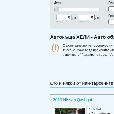
Цена
Гор
Год
лв.
лв.
минимум
максимум
Автокъща ХЕЛИ - Авто об
(!)
Съжаляваме, но не намерихме нит
търсене. Можете да промените кл
използвате "Разширено търсене".
Ето и някои от най-търсените
2010 Nissan Qashqai
•
2.0 dCi
•
Употребяван