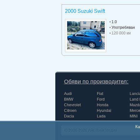
2000 Suzuki Swift
•
1.0
•
Употребяван
• 120 000 км
Обяви по производител:
Audi
Fiat
Lanci
BMW
Ford
Land 
Chevrolet
Honda
Mazd
Citroen
Hyundai
Merc
Dacia
Lada
MINI
Ка
© 2006-2026
Айс Пийк Медиа