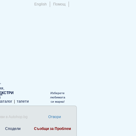
English
Помощ
ЕКСТРИ
Изберете
любимата
каталог
|
тапети
си марка!
ви в Autohop.bg
Отвори
Сподели
Съобщи за Проблем