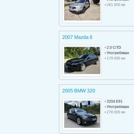
• 261 000 км
2007 Mazda 6
•
2.0 CiTD
•
Употребяван
• 179 000 км
2005 BMW 320
•
320d E91
•
Употребяван
• 278 000 км