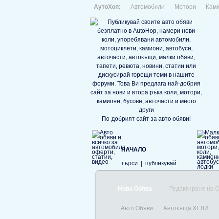
АутоХоп:
Автомобили
Мотори
Кам
По-добрият сайт за авто обяви!
НАЧАЛО
търси
|
публикувай
Нова Обява
Редактиране на 
Авто Обяви
Автокъща ХЕЛИ