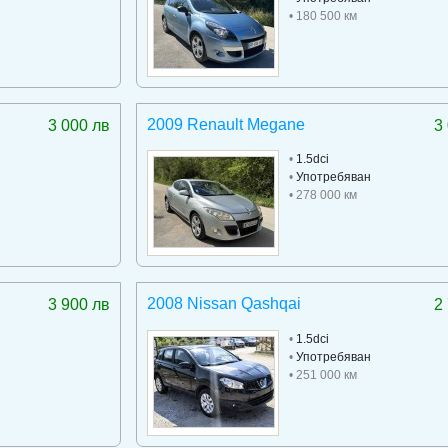
• 180 500 км
2009 Renault Megane
3 000 лв
3
•
1.5dci
•
Употребяван
• 278 000 км
2008 Nissan Qashqai
3 900 лв
2
•
1.5dci
•
Употребяван
• 251 000 км