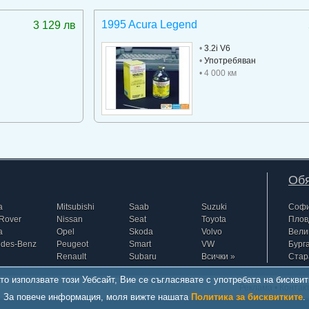
1995 Acura Legend
3 129 лв
•
3.2i V6
•
Употребяван
• 4 000 км
Обя
a
Mitsubishi
Saab
Suzuki
Соф
Rover
Nissan
Seat
Toyota
Плов
a
Opel
Skoda
Volvo
Вели
edes-Benz
Peugeot
Smart
VW
Бург
Renault
Subaru
Всички »
Стар
то използвате този Уебсайт, Вие се съгласявате с употребата на бисквит
Реклама
•
Контак
За повече информация, моля вижте нашата
Политика за бисквитките
.