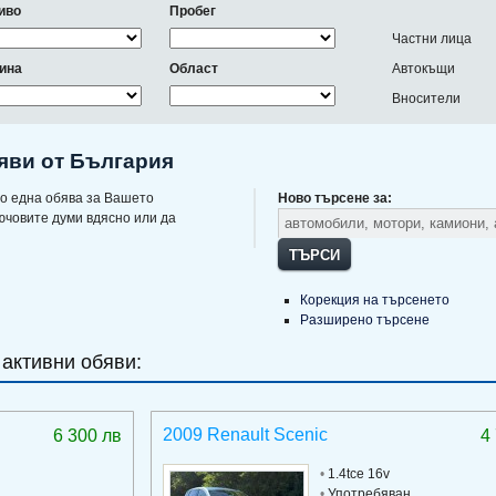
иво
Пробег
Частни лица
ина
Област
Автокъщи
Вносители
яви от България
о една обява за Вашето
Ново търсене за:
ючовите думи вдясно или да
ТЪРСИ
Корекция на търсенето
Разширено търсене
 активни обяви:
2009 Renault Scenic
6 300 лв
4
•
1.4tce 16v
•
Употребяван