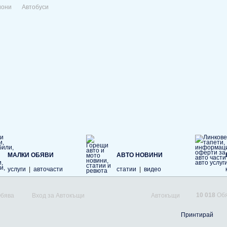
иони
Автобуси
МАЛКИ ОБЯВИ
АВТО НОВИНИ
услуги
|
авточасти
статии
|
видео
10 018
Обя
Обява
Вход за Автокъщи
Автокъщи
Принтирай