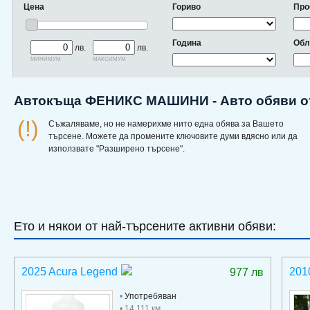
Цена
Гориво
Про
Година
Обл
лв.
лв.
минимум
максимум
Автокъща ФЕНИКС МАШИНИ - Авто обяви о
(!)
Съжаляваме, но не намерихме нито една обява за Вашето
търсене. Можете да промените ключовите думи вдясно или да
използвате "Разширено търсене".
Ето и някои от най-търсените активни обяви:
2025 Acura Legend
201
977 лв
•
Употребяван
• 14 111 км