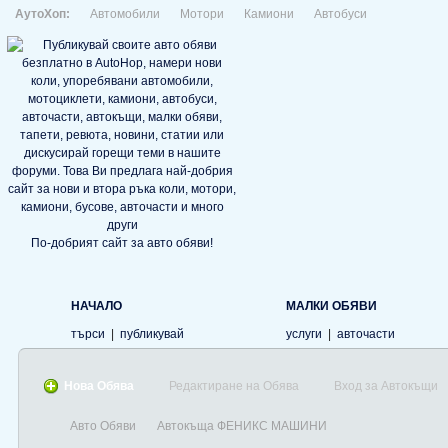
АутоХоп:
Автомобили
Мотори
Камиони
Автобуси
По-добрият сайт за авто обяви!
НАЧАЛО
МАЛКИ ОБЯВИ
търси
|
публикувай
услуги
|
авточасти
Нова Обява
Редактиране на Обява
Вход за Автокъщи
Авто Обяви
Автокъща ФЕНИКС МАШИНИ