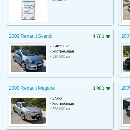
2009 Renault Scenic
200
4 700 лв
•
1.4tce 16v
•
Употребяван
• 180 500 км
2009 Renault Megane
200
3 000 лв
•
1.5dci
•
Употребяван
• 278 000 км