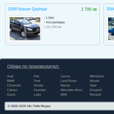
2008 Nissan Qashqai
2000
2 700 лв
•
1.5dci
•
Употребяван
• 251 000 км
Обяви по производител:
Audi
Fiat
Lancia
Mitsubishi
BMW
Ford
Land Rover
Nissan
Chevrolet
Honda
Mazda
Opel
Citroen
Hyundai
Mercedes-Benz
Peugeot
Dacia
Lada
MINI
Renault
© 2006-2026
Айс Пийк Медиа