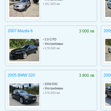
• 261 000 км
2007 Mazda 6
200
3 000 лв
•
2.0 CiTD
•
Употребяван
• 179 000 км
2005 BMW 320
200
3 900 лв
•
320d E91
•
Употребяван
• 278 000 км