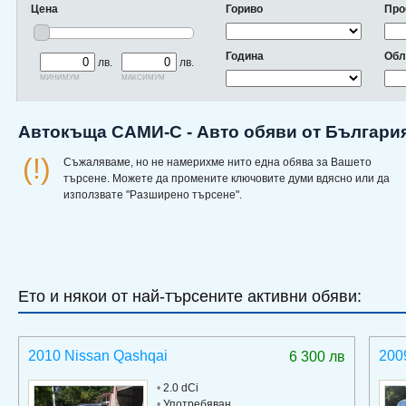
Цена
Гориво
Про
Година
Обл
лв.
лв.
минимум
максимум
Автокъща САМИ-С - Авто обяви от Българи
(!)
Съжаляваме, но не намерихме нито една обява за Вашето
търсене. Можете да промените ключовите думи вдясно или да
използвате "Разширено търсене".
Ето и някои от най-търсените активни обяви:
2010 Nissan Qashqai
200
6 300 лв
•
2.0 dCi
•
Употребяван