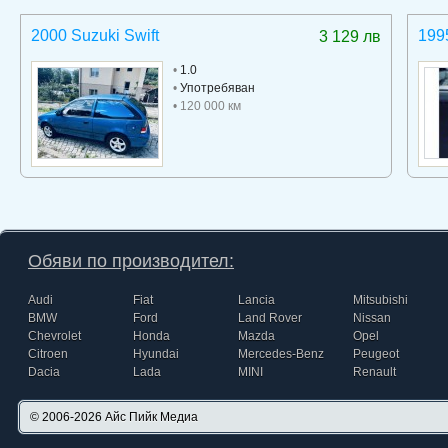
2000 Suzuki Swift
199
3 129 лв
•
1.0
•
Употребяван
• 120 000 км
Обяви по производител:
Audi
Fiat
Lancia
Mitsubishi
BMW
Ford
Land Rover
Nissan
Chevrolet
Honda
Mazda
Opel
Citroen
Hyundai
Mercedes-Benz
Peugeot
Dacia
Lada
MINI
Renault
© 2006-2026
Айс Пийк Медиа