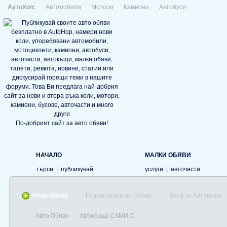
АутоХоп:
Автомобили
Мотори
Камиони
Автобуси
По-добрият сайт за авто обяви!
НАЧАЛО
МАЛКИ ОБЯВИ
търси
|
публикувай
услуги
|
авточасти
Нова Обява
Редактиране на Обява
Вход за Автокъщи
Авто Обяви
Автокъща САМИ-С