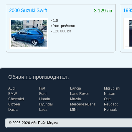
2000 Suzuki Swift
199
3 129 лв
•
1.0
•
Употребяван
• 120 000 км
Обяви по производител:
Audi
Fiat
Lancia
Mitsubishi
BMW
Ford
Land Rover
Nissan
Chevrolet
Honda
Mazda
Opel
Citroen
Hyundai
Mercedes-Benz
Peugeot
Dacia
Lada
MINI
Renault
© 2006-2026
Айс Пийк Медиа