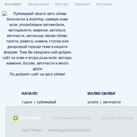
АутоХоп:
Автомобили
Мотори
Камиони
Автобуси
По-добрият сайт за авто обяви!
НАЧАЛО
МАЛКИ ОБЯВИ
търси
|
публикувай
услуги
|
авточасти
Нова Обява
Редактиране на Обява
Вход за Автокъщи
Авто Обяви
Автокъща Exary Bulgaria