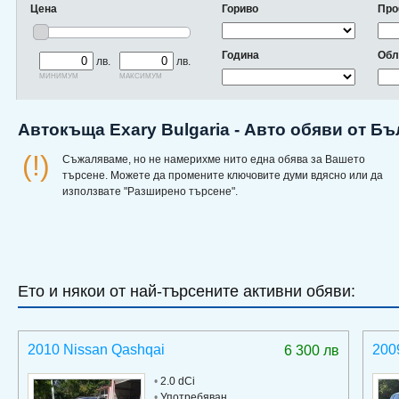
Цена
Гориво
Про
Година
Обл
лв.
лв.
минимум
максимум
Автокъща Exary Bulgaria - Авто обяви от Б
(!)
Съжаляваме, но не намерихме нито една обява за Вашето
търсене. Можете да промените ключовите думи вдясно или да
използвате "Разширено търсене".
Ето и някои от най-търсените активни обяви:
2010 Nissan Qashqai
200
6 300 лв
•
2.0 dCi
•
Употребяван