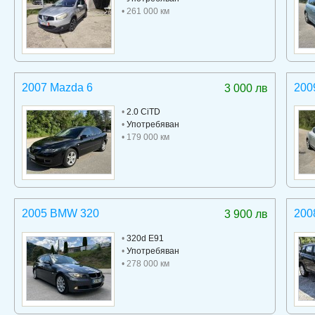
• 261 000 км
2007 Mazda 6
200
3 000 лв
•
2.0 CiTD
•
Употребяван
• 179 000 км
2005 BMW 320
200
3 900 лв
•
320d E91
•
Употребяван
• 278 000 км