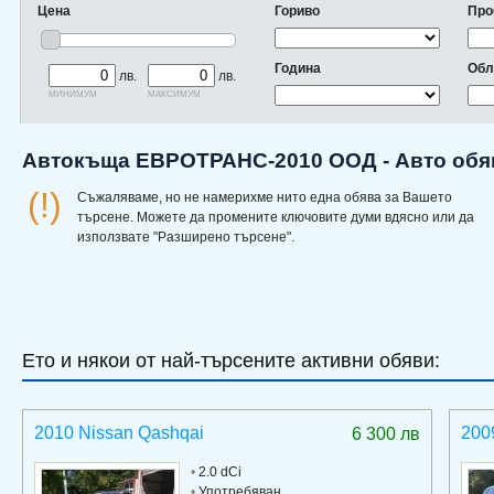
Цена
Гориво
Про
Година
Обл
лв.
лв.
минимум
максимум
Автокъща ЕВРОТРАНС-2010 ООД - Авто обя
(!)
Съжаляваме, но не намерихме нито една обява за Вашето
търсене. Можете да промените ключовите думи вдясно или да
използвате "Разширено търсене".
Ето и някои от най-търсените активни обяви:
2010 Nissan Qashqai
200
6 300 лв
•
2.0 dCi
•
Употребяван