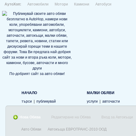
АутоХоп:
Автомобили
Мотори
Камиони
Автобуси
По-добрият сайт за авто обяви!
НАЧАЛО
МАЛКИ ОБЯВИ
търси
|
публикувай
услуги
|
авточасти
Нова Обява
Редактиране на Обява
Вход за Автокъщи
Авто Обяви
Автокъща ЕВРОТРАНС-2010 ООД