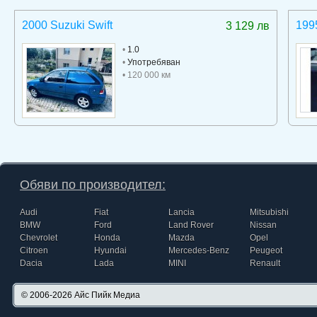
2000 Suzuki Swift
199
3 129 лв
•
1.0
•
Употребяван
• 120 000 км
Обяви по производител:
Audi
Fiat
Lancia
Mitsubishi
BMW
Ford
Land Rover
Nissan
Chevrolet
Honda
Mazda
Opel
Citroen
Hyundai
Mercedes-Benz
Peugeot
Dacia
Lada
MINI
Renault
© 2006-2026
Айс Пийк Медиа