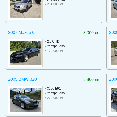
• 261 000 км
2007 Mazda 6
200
3 000 лв
•
2.0 CiTD
•
Употребяван
• 179 000 км
2005 BMW 320
200
3 900 лв
•
320d E91
•
Употребяван
• 278 000 км