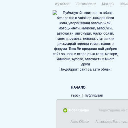
АутоХоп:
Автомобили
Мотори
Кам
По-добрият сайт за авто обяви!
НАЧАЛО
търси
|
публикувай
Нова Обява
Редактиране на 
Авто Обяви
Автокъща Евролукс