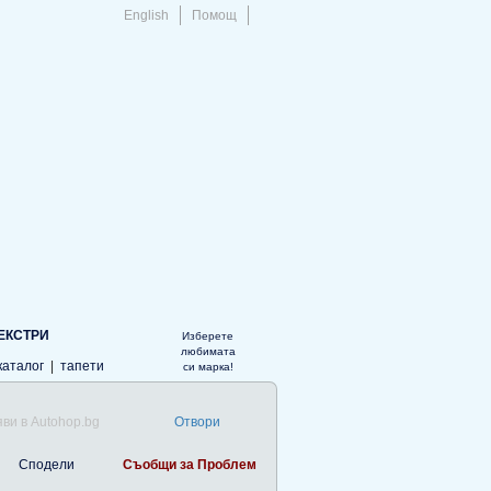
English
Помощ
ЕКСТРИ
Изберете
любимата
каталог
|
тапети
си марка!
ви в Autohop.bg
Отвори
Сподели
Съобщи за Проблем