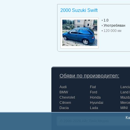
2000 Suzuki Swift
•
1.0
•
Употребяван
• 120 000 км
Обяви по производител:
Audi
Fiat
Lanci
BMW
Ford
Land 
Chevrolet
Honda
Mazd
Citroen
Hyundai
Merc
Dacia
Lada
MINI
Ка
© 2006-2026
Айс Пийк Медиа