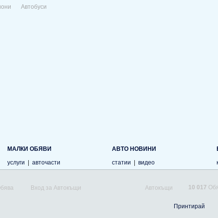
иони
Автобуси
МАЛКИ ОБЯВИ
АВТО НОВИНИ
услуги
|
авточасти
статии
|
видео
10 017
Обя
Обява
Вход за Автокъщи
Автокъщи
Принтирай