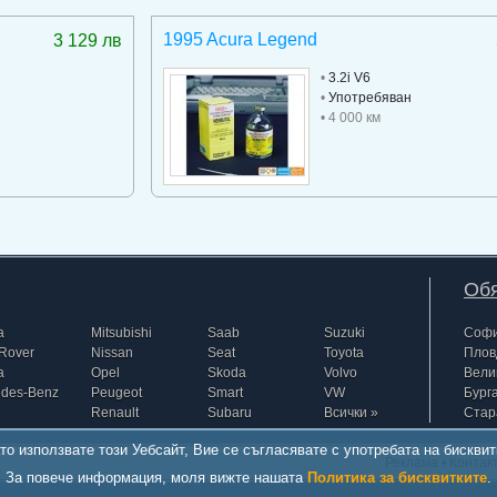
1995 Acura Legend
3 129 лв
•
3.2i V6
•
Употребяван
• 4 000 км
Обя
a
Mitsubishi
Saab
Suzuki
Соф
Rover
Nissan
Seat
Toyota
Плов
a
Opel
Skoda
Volvo
Вели
edes-Benz
Peugeot
Smart
VW
Бург
Renault
Subaru
Всички »
Стар
то използвате този Уебсайт, Вие се съгласявате с употребата на бисквит
Реклама
•
Контак
За повече информация, моля вижте нашата
Политика за бисквитките
.