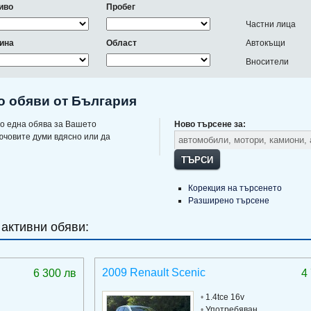
иво
Пробег
Частни лица
ина
Област
Автокъщи
Вносители
о обяви от България
о една обява за Вашето
Ново търсене за:
ючовите думи вдясно или да
ТЪРСИ
Корекция на търсенето
Разширено търсене
 активни обяви:
2009 Renault Scenic
6 300 лв
4
•
1.4tce 16v
•
Употребяван