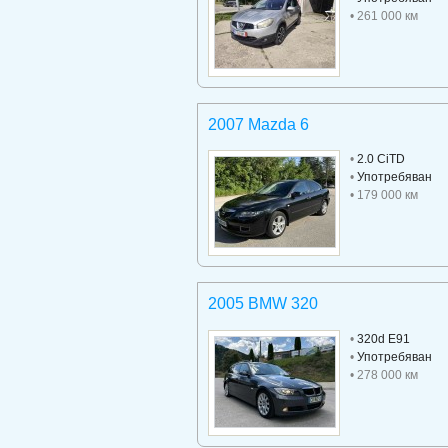
• 261 000 км
2007 Mazda 6
•
2.0 CiTD
•
Употребяван
• 179 000 км
2005 BMW 320
•
320d E91
•
Употребяван
• 278 000 км