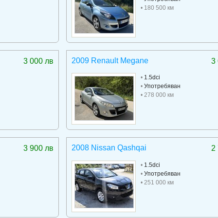
• 180 500 км
2009 Renault Megane
3 000 лв
3
•
1.5dci
•
Употребяван
• 278 000 км
2008 Nissan Qashqai
3 900 лв
2
•
1.5dci
•
Употребяван
• 251 000 км