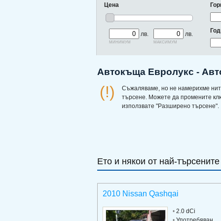
Цена
Гор
Год
лв.
лв.
минимум
максимум
Автокъща Евролукс - Авт
(!)
Съжаляваме, но не намерихме нит
търсене. Можете да промените кл
използвате "Разширено търсене".
Ето и някои от най-търсените
2010 Nissan Qashqai
•
2.0 dCi
•
Употребяван