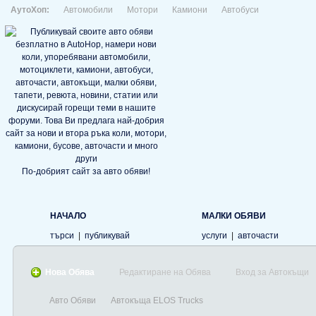
АутоХоп:
Автомобили
Мотори
Камиони
Автобуси
По-добрият сайт за авто обяви!
НАЧАЛО
МАЛКИ ОБЯВИ
търси
|
публикувай
услуги
|
авточасти
Нова Обява
Редактиране на Обява
Вход за Автокъщи
Авто Обяви
Автокъща ELOS Trucks