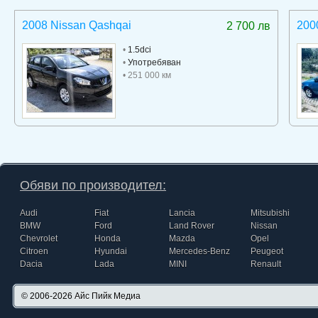
2008 Nissan Qashqai
2000
2 700 лв
•
1.5dci
•
Употребяван
• 251 000 км
Обяви по производител:
Audi
Fiat
Lancia
Mitsubishi
BMW
Ford
Land Rover
Nissan
Chevrolet
Honda
Mazda
Opel
Citroen
Hyundai
Mercedes-Benz
Peugeot
Dacia
Lada
MINI
Renault
© 2006-2026
Айс Пийк Медиа