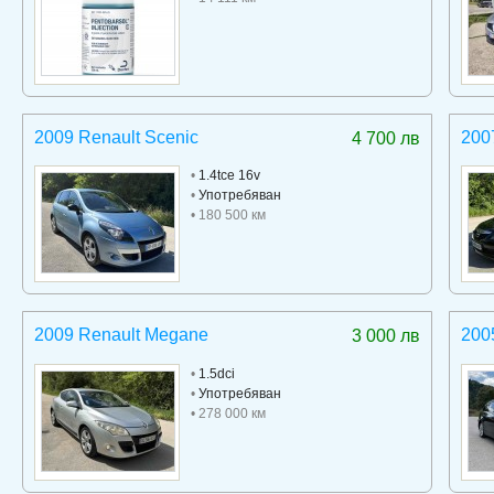
2009 Renault Scenic
200
4 700 лв
•
1.4tce 16v
•
Употребяван
• 180 500 км
2009 Renault Megane
200
3 000 лв
•
1.5dci
•
Употребяван
• 278 000 км