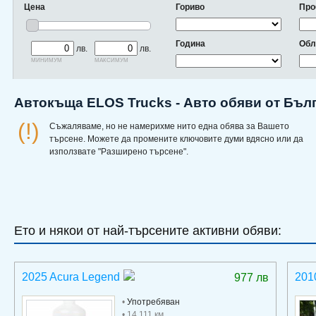
Цена
Гориво
Про
Година
Обл
лв.
лв.
минимум
максимум
Автокъща ELOS Trucks - Авто обяви от Бъл
(!)
Съжаляваме, но не намерихме нито една обява за Вашето
търсене. Можете да промените ключовите думи вдясно или да
използвате "Разширено търсене".
Ето и някои от най-търсените активни обяви:
2025 Acura Legend
201
977 лв
•
Употребяван
• 14 111 км