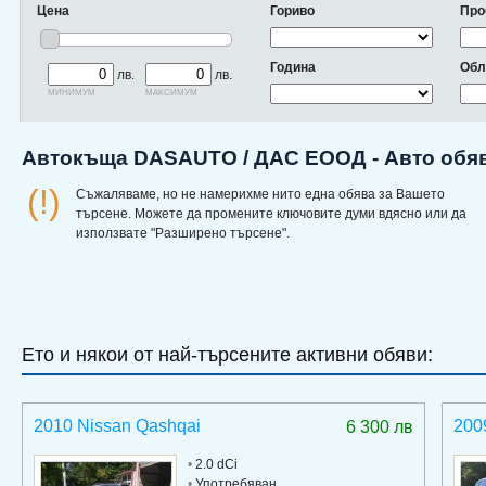
Цена
Гориво
Про
Година
Обл
лв.
лв.
минимум
максимум
Автокъща DASAUTO / ДАС ЕООД - Авто обяв
(!)
Съжаляваме, но не намерихме нито една обява за Вашето
търсене. Можете да промените ключовите думи вдясно или да
използвате "Разширено търсене".
Ето и някои от най-търсените активни обяви:
2010 Nissan Qashqai
200
6 300 лв
•
2.0 dCi
•
Употребяван