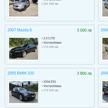
• 261 000 км
2007 Mazda 6
200
3 000 лв
•
2.0 CiTD
•
Употребяван
• 179 000 км
2005 BMW 320
200
3 900 лв
•
320d E91
•
Употребяван
• 278 000 км