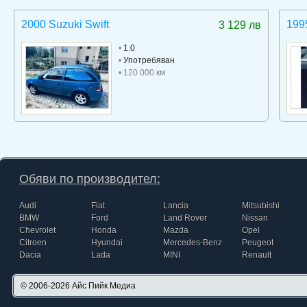
2000 Suzuki Swift
199
3 129 лв
•
1.0
•
Употребяван
• 120 000 км
Обяви по производител:
Audi
Fiat
Lancia
Mitsubishi
BMW
Ford
Land Rover
Nissan
Chevrolet
Honda
Mazda
Opel
Citroen
Hyundai
Mercedes-Benz
Peugeot
Dacia
Lada
MINI
Renault
© 2006-2026
Айс Пийк Медиа