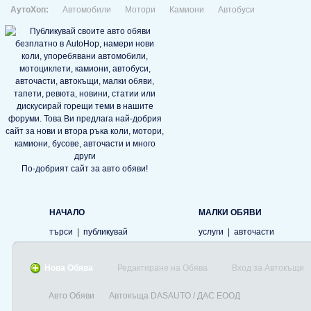
АутоХоп:
Автомобили
Мотори
Камиони
Автобуси
По-добрият сайт за авто обяви!
НАЧАЛО
МАЛКИ ОБЯВИ
търси
|
публикувай
услуги
|
авточасти
Нова Обява
Редактиране на Обява
Вход за Автокъщи
Авто Обяви
Автокъща DASAUTO / ДАС ЕООД