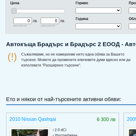
Цена
Гориво
Про
Година
Обл
лв.
лв.
минимум
максимум
Автокъща Брадърс и Брадърс 2 ЕООД - Авт
(!)
Съжаляваме, но не намерихме нито една обява за Вашето
търсене. Можете да промените ключовите думи вдясно или да
използвате "Разширено търсене".
Ето и някои от най-търсените активни обяви:
2010 Nissan Qashqai
200
6 300 лв
•
2.0 dCi
•
Употребяван