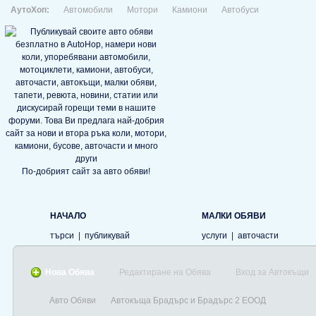
АутоХоп:
Автомобили
Мотори
Камиони
Автобуси
По-добрият сайт за авто обяви!
НАЧАЛО
МАЛКИ ОБЯВИ
търси
|
публикувай
услуги
|
авточасти
Нова Обява
Редактиране на Обява
Вход за Автокъщи
Авто Обяви
Автокъща Брадърс и Брадърс 2 ЕООД