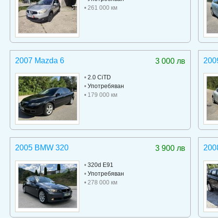
• 261 000 км
2007 Mazda 6
200
3 000 лв
•
2.0 CiTD
•
Употребяван
• 179 000 км
2005 BMW 320
200
3 900 лв
•
320d E91
•
Употребяван
• 278 000 км