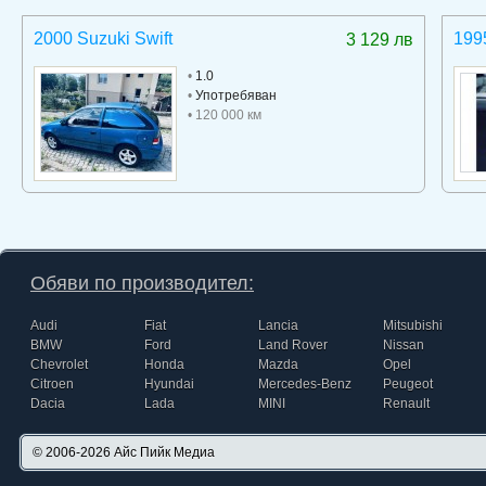
2000 Suzuki Swift
199
3 129 лв
•
1.0
•
Употребяван
• 120 000 км
Обяви по производител:
Audi
Fiat
Lancia
Mitsubishi
BMW
Ford
Land Rover
Nissan
Chevrolet
Honda
Mazda
Opel
Citroen
Hyundai
Mercedes-Benz
Peugeot
Dacia
Lada
MINI
Renault
© 2006-2026
Айс Пийк Медиа